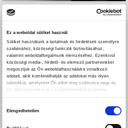
Kisvárdai elegancia és összefogás – nagy sikerrel
rendezték meg a Szent Bazil Technikum jótékonysági
bálját
Ez a weboldal sütiket használ
Sütiket használunk a tartalmak és hirdetések személyre
szabásához, közösségi funkciók biztosításához,
valamint weboldalforgalmunk elemzéséhez. Ezenkívül
közösségi média-, hirdető- és elemező partnereinkkel
megosztjuk az Ön weboldalhasználatra vonatkozó
adatait, akik kombinálhatják az adatokat más olyan
adatokkal, amelyeket Ön adott meg számukra vagy az
Ön által használt más szolgáltatásokból gyűjtöttek.
Hozzájárulás
Elengedhetetlen
kiválasztása