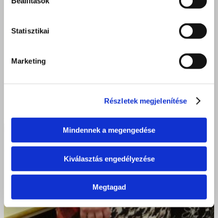
Beállítások
Statisztikai
Marketing
Részletek megjelenítése
Mindennek a megengedése
Kiválasztás engedélyezése
Megtagad