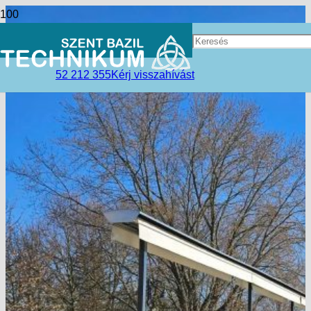
52 212 355
Kérj visszahívást