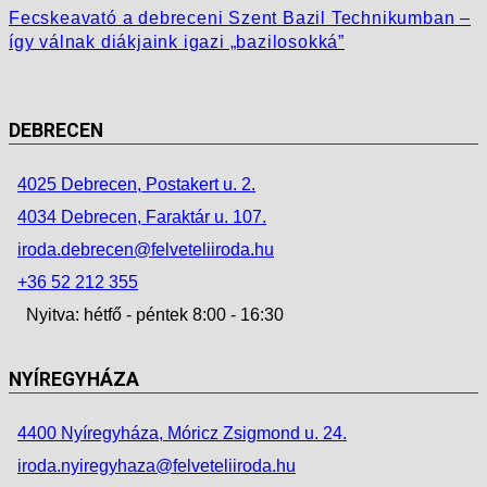
Fecskeavató a debreceni Szent Bazil Technikumban –
így válnak diákjaink igazi „bazilosokká”
DEBRECEN
4025 Debrecen, Postakert u. 2.
4034 Debrecen, Faraktár u. 107.
iroda.debrecen@felveteliiroda.hu
+36 52 212 355
Nyitva: hétfő - péntek 8:00 - 16:30
NYÍREGYHÁZA
4400 Nyíregyháza, Móricz Zsigmond u. 24.
iroda.nyiregyhaza@felveteliiroda.hu