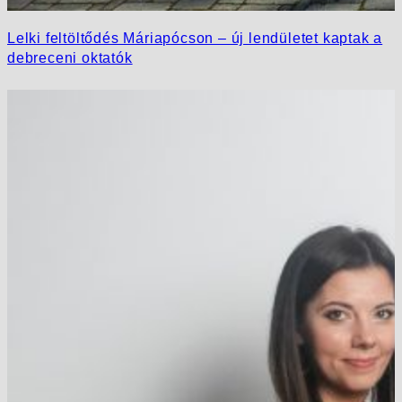
Lelki feltöltődés Máriapócson – új lendületet kaptak a
debreceni oktatók