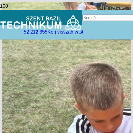
52 212 355
Kérj visszahívást