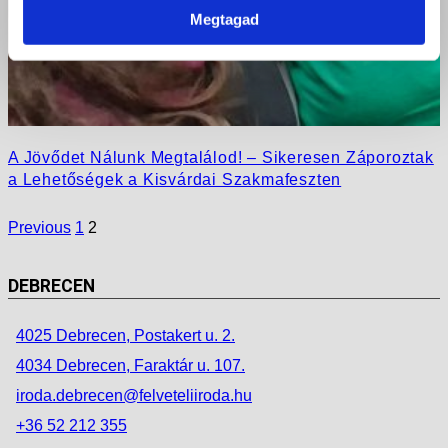
Megtagad
A Jövődet Nálunk Megtalálod! – Sikeresen Záporoztak
a Lehetőségek a Kisvárdai Szakmafeszten
Previous
1
2
DEBRECEN
4025 Debrecen, Postakert u. 2.
4034 Debrecen, Faraktár u. 107.
iroda.debrecen@felveteliiroda.hu
+36 52 212 355