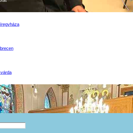
lat
íregyháza
brecen
várda 2024
svárda