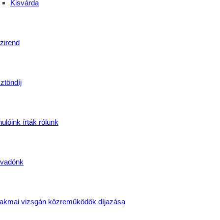
Kisvárda
zirend
ztöndíj
ulóink írták rólunk
vadónk
akmai vizsgán közreműködők díjazása