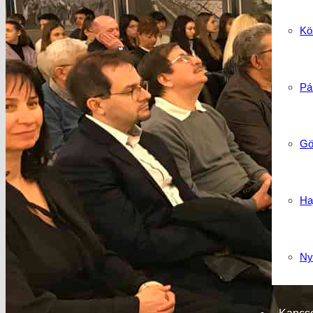
Köz
Pá
Gö
Ha
Ny