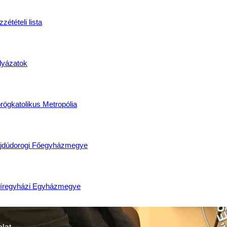
zétételi lista
lyázatok
rögkatolikus Metropólia
jdúdorogi Főegyházmegye
íregyházi Egyházmegye