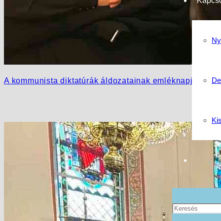
Kapcso
Ny
De
A kommunista diktatúrák áldozatainak emléknapja, Kis
Ki