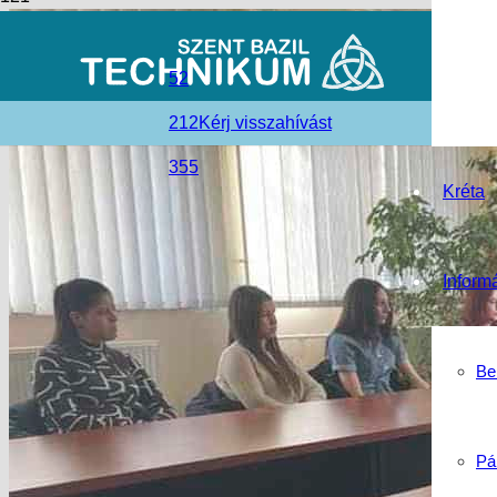
52
212
Kérj visszahívást
355
Kréta
Inform
Be
Pá