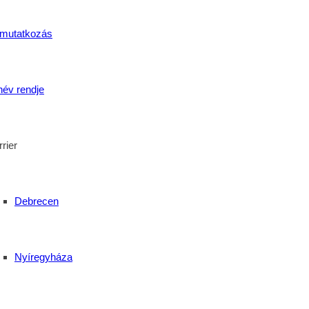
mutatkozás
név rendje
rier
Debrecen
Nyíregyháza