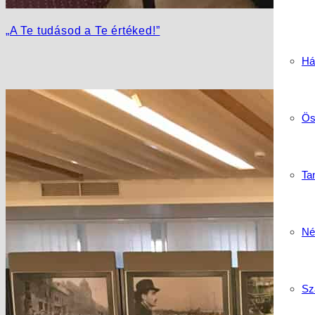
„A Te tudásod a Te értéked!”
Há
Ös
Tan
Né
Sz