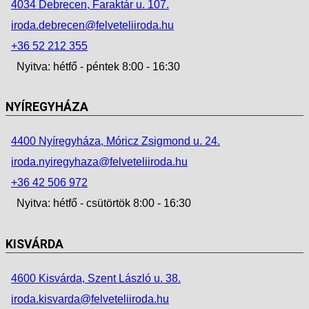
4034 Debrecen, Faraktár u. 107.
iroda.debrecen@felveteliiroda.hu
+36 52 212 355
Nyitva: hétfő - péntek 8:00 - 16:30
NYÍREGYHÁZA
4400 Nyíregyháza, Móricz Zsigmond u. 24.
iroda.nyiregyhaza@felveteliiroda.hu
+36 42 506 972
Nyitva: hétfő - csütörtök 8:00 - 16:30
KISVÁRDA
4600 Kisvárda, Szent László u. 38.
iroda.kisvarda@felveteliiroda.hu