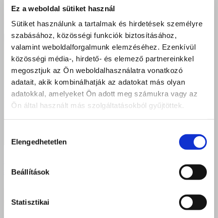
Ez a weboldal sütiket használ
Sütiket használunk a tartalmak és hirdetések személyre
szabásához, közösségi funkciók biztosításához,
valamint weboldalforgalmunk elemzéséhez. Ezenkívül
közösségi média-, hirdető- és elemező partnereinkkel
megosztjuk az Ön weboldalhasználatra vonatkozó
adatait, akik kombinálhatják az adatokat más olyan
adatokkal, amelyeket Ön adott meg számukra vagy az
Ön által használt más szolgáltatásokból gyűjtöttek.
Hozzájárulás
Elengedhetetlen
kiválasztása
Sikeres szakmai vizsgák Kisvárdán – Új pincérek és
szakácsok indulnak a vendéglátás világába
Beállítások
Statisztikai