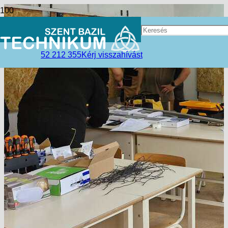
52 212 355
Kérj visszahívást