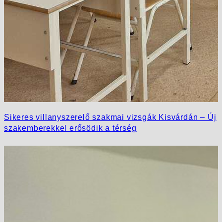
Sikeres villanyszerelő szakmai vizsgák Kisvárdán – Új
szakemberekkel erősödik a térség