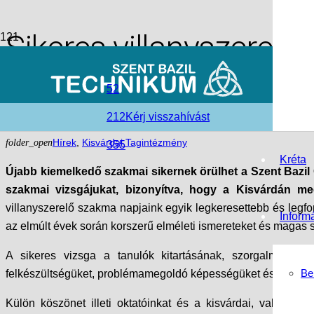
Sikeres villanyszerelő
szakemberekkel erősö
52
212
Kérj visszahívást
access_time
2026-06-23
folder_open
Hírek
,
Kisvárdai Tagintézmény
355
Kréta
Újabb kiemelkedő szakmai sikernek örülhet a Szent Bazil 
szakmai vizsgájukat, bizonyítva, hogy a Kisvárdán meg
villanyszerelő szakma napjaink egyik legkeresettebb és legf
Inform
az elmúlt évek során korszerű elméleti ismereteket és magas s
A sikeres vizsga a tanulók kitartásának, szorgalmának 
Be
felkészültségüket, problémamegoldó képességüket és azt, hogy
Külön köszönet illeti oktatóinkat és a kisvárdai, valamint 