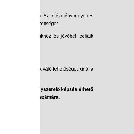
zeretnének szerezni. Az intézmény ingyenes
lhetést nyújtó végzettséget.
, további fejlődésükhöz és jövőbeli céljaik
ai Tagintézménye kiváló lehetőséget kínál a
l ingyenes villanyszerelő képzés érhető
l érkező tanulók számára.