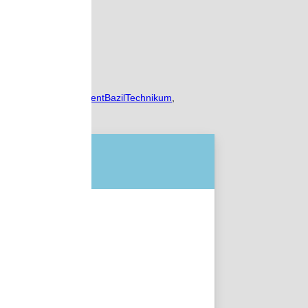
a
,
szakmaszerzés
,
SzentBazilTechnikum
,