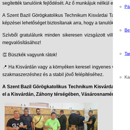
segítették tanulóink fejlődését. Az ő munkájuk nélkül ezek a
Pá
A Szent Bazil Görögkatolikus Technikum Kisvárdai Tagintézm
képzései lehetőséget biztosítanak arra, hogy a tanulók keres
Be
Szívből gratulálunk minden sikeresen vizsgázott villanyszer
megvalósításához!
Ta
👏 Büszkék vagyunk rátok!
📍 Ha Kisvárdán vagy a környéken keresel ingyenes villanysz
szakmaszerzéshez és a stabil jövő felépítéséhez.
Kar
A Szent Bazil Görögkatolikus Technikum Kisvárdai Tagin
el a Kisvárdán, Záhony térségében, Vásárosnamény környé