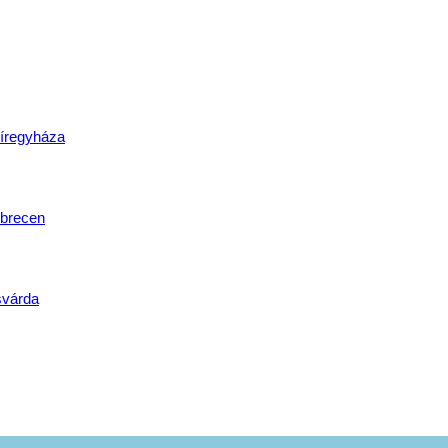
lat
íregyháza
brecen
svárda