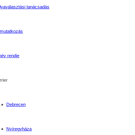
z eredmények nem születhettek volna meg.
lyaválasztási tanácsadás
énye továbbra is várja mindazokat, akik piacképes szakmát s
ett szakmákban szerezzenek versenyképes tudást és biztos megé
mutatkozás
elő tanulónknak, és sok sikert kívánunk szakmai életútjukhoz
név rendje
erelő képzést, a Szent Bazil Görögkatolikus Technikum Kisvárd
rier
tézménye Kisvárda meghatározó szakképző intézménye, aho
kén és Szabolcs-Szatmár-Bereg vármegye teljes területérő
Debrecen
Nyíregyháza