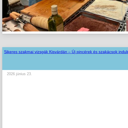
Sikeres szakmai vizsgák Kisvárdán – Új pincérek és szakácsok indul
2026 június 23.