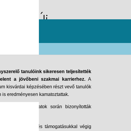
rdán – Új
szerelő tanulóink sikeresen teljesítették
jelent a jövőbeni szakmai karrierhez.
A
um kisvárdai képzésében részt vevő tanulók
gán is eredményesen kamatoztattak.
a szakmai feladatok során bizonyították
.
, tapasztalatukkal és támogatásukkal végig