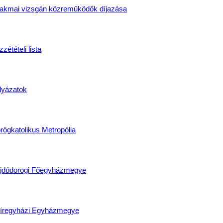
akmai vizsgán közreműködők díjazása
zétételi lista
lyázatok
rögkatolikus Metropólia
jdúdorogi Főegyházmegye
íregyházi Egyházmegye