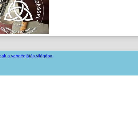
nak a vendéglátás világába