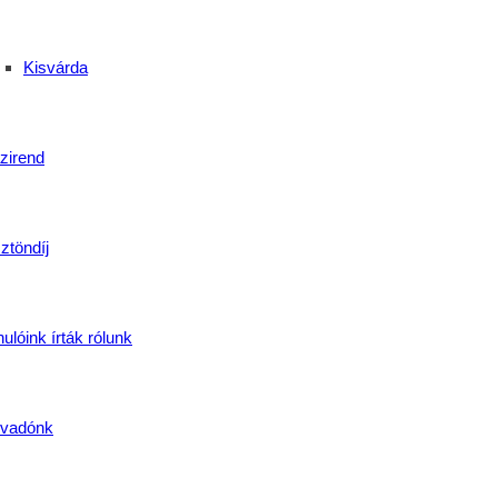
Kisvárda
zirend
isvárda
,
KisvárdaiKépzés
,
MűszakiKépzés
,
szakképzés
,
SzakmaiVizsg
 Családi Nap Debrecenben
ztöndíj
ulóink írták rólunk
vadónk