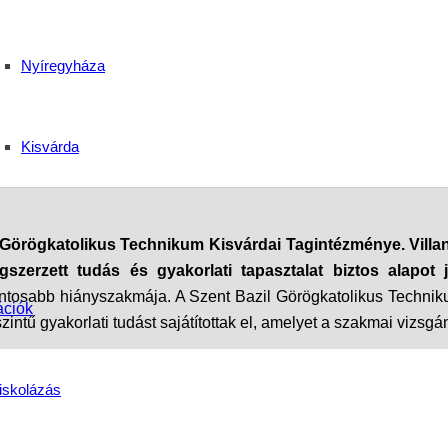
 szakmai vizsgák Kisvá
Nyíregyháza
dik a térség
Kisvárda
Görögkatolikus Technikum Kisvárdai Tagintézménye. Villany
szerzett tudás és gyakorlati tapasztalat biztos alapot 
ontosabb hiányszakmája. A Szent Bazil Görögkatolikus Technik
ációk
zintű gyakorlati tudást sajátítottak el, amelyet a szakmai vizs
és elkötelezett munkájának méltó eredménye. Vizsgázóink 
iskolázás
 készen állnak a villamosipar folyamatosan fejlődő kihívásaira
térségi gyakorlati képzőhelyek szakembereit, akik tudásukkal