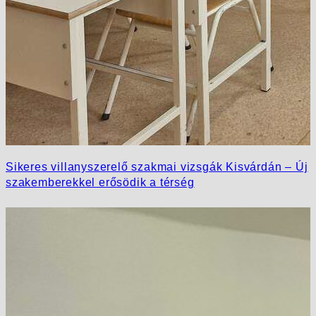
Sikeres villanyszerelő szakmai vizsgák Kisvárdán – Új
szakemberekkel erősödik a térség