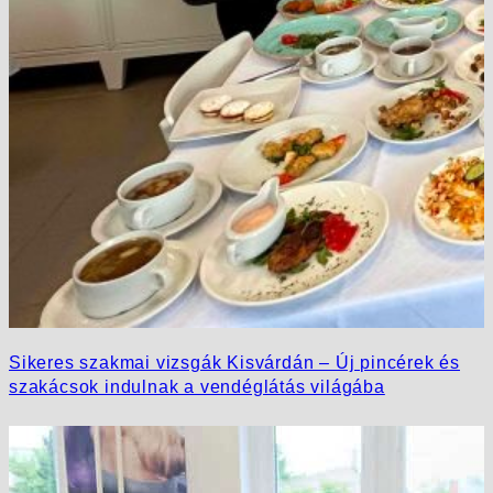
Sikeres szakmai vizsgák Kisvárdán – Új pincérek és
szakácsok indulnak a vendéglátás világába