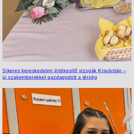
Sikeres kereskedelmi értékesítő vizsgák Kisvárdán –
új szakemberekkel gazdagodott a térség