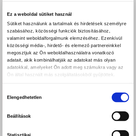
Ez a weboldal sütiket használ
Sütiket használunk a tartalmak és hirdetések személyre
szabásához, közösségi funkciók biztosításához,
valamint weboldalforgalmunk elemzéséhez. Ezenkívül
közösségi média-, hirdető- és elemező partnereinkkel
megosztjuk az Ön weboldalhasználatra vonatkozó
adatait, akik kombinálhatják az adatokat más olyan
adatokkal, amelyeket Ön adott meg számukra vagy az
Ön által használt más szolgáltatásokból gyűjtöttek.
Hozzájárulás
Elengedhetetlen
kiválasztása
Beállítások
Új kozmetikus technikusok végeztek Debrecenben –
sikeres szakmai vizsgák a Szent Bazil Technikum
Statisztikai