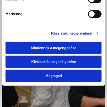
képzésén
Marketing
Részletek megjelenítése
Mindennek a megengedése
Kiválasztás engedélyezése
Megtagad