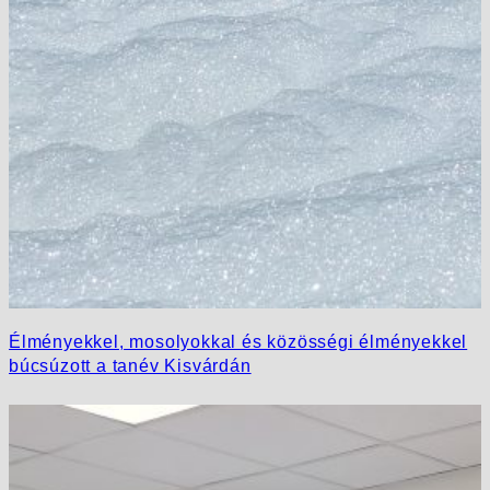
Élményekkel, mosolyokkal és közösségi élményekkel
búcsúzott a tanév Kisvárdán