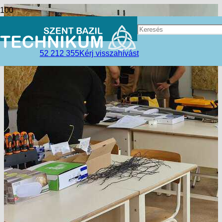
52 212 355
Kérj visszahívást