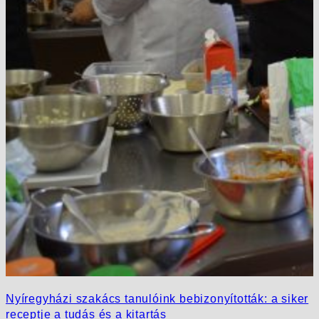
Nyíregyházi szakács tanulóink bebizonyították: a siker
receptje a tudás és a kitartás