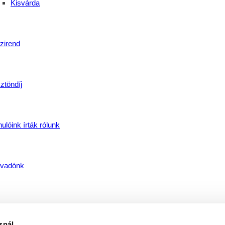
Kisvárda
zirend
ztöndíj
ulóink írták rólunk
vadónk
akmai vizsgán közreműködők díjazása
znál