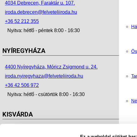
4034 Debrecen, Faraktár u. 107.
iroda.debrecen@felveteliiroda.hu
+36 52 212 355
Há
Nyitva: hétfő - péntek 8:00 - 16:30
NYÍREGYHÁZA
Ös
4400 Nyíregyháza, Móricz Zsigmond u. 24.
Tan
iroda.nyiregyhaza@felveteliiroda.hu
+36 42 506 972
Nyitva: hétfő - csütörtök 8:00 - 16:30
Né
KISVÁRDA
Sz
4600 Kisvárda, Szent László u. 38.
Ez a weboldal sütiket has