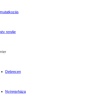
mutatkozás
név rendje
rier
 szakemberekkel erősödik a térség
Debrecen
Nyíregyháza