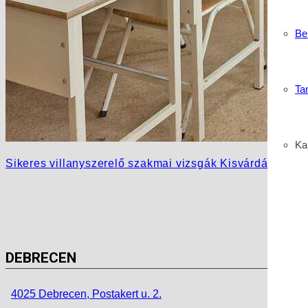
Be
Ta
Kar
Sikeres villanyszerelő szakmai vizsgák Kisvárdán – Új
DEBRECEN
4025 Debrecen, Postakert u. 2.