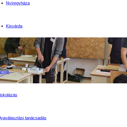
Nyíregyháza
Kisvárda
ációk
iskolázás
lyaválasztási tanácsadás