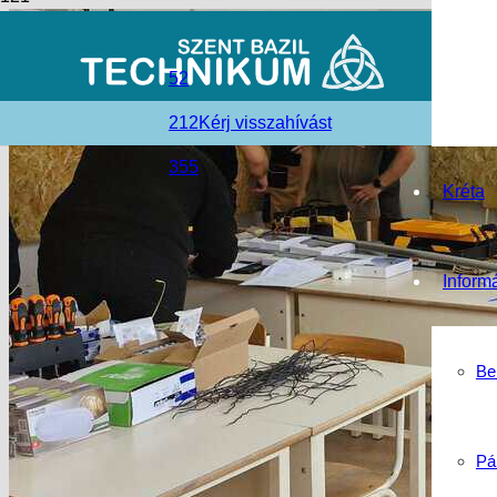
52
212
Kérj visszahívást
355
Kréta
Inform
Be
Pá