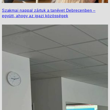
Szakmai nappal zártuk a tanévet Debrecenben –
együtt, ahogy az igazi közösségek