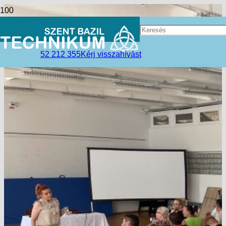
52 212 355
Kérj visszahívást