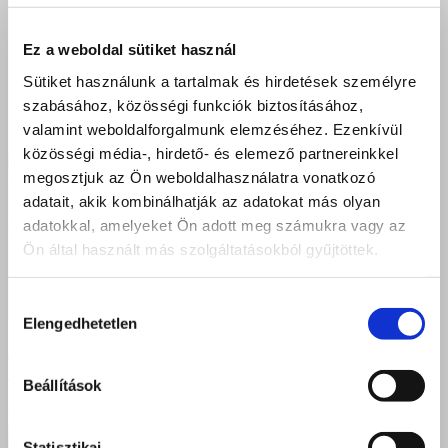
Ez a weboldal sütiket használ
Sütiket használunk a tartalmak és hirdetések személyre
szabásához, közösségi funkciók biztosításához,
valamint weboldalforgalmunk elemzéséhez. Ezenkívül
közösségi média-, hirdető- és elemező partnereinkkel
megosztjuk az Ön weboldalhasználatra vonatkozó
adatait, akik kombinálhatják az adatokat más olyan
adatokkal, amelyeket Ön adott meg számukra vagy az
Ön által használt más szolgáltatásokból gyűjtöttek.
Hozzájárulás
Elengedhetetlen
kiválasztása
A szépségipar nagyágyúi közt – bazilos kozmetikus
tanulók az Ilcsi őszi szakmai turnéján
Beállítások
Statisztikai