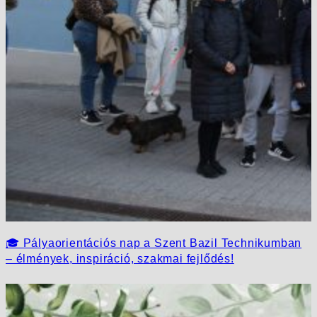
🎓 Pályaorientációs nap a Szent Bazil Technikumban
– élmények, inspiráció, szakmai fejlődés!