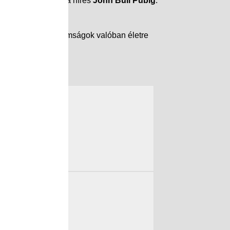
 – a különteremtől a híres
John Bull Pubig
.
hették – ahol a finomságok valóban életre
érték! 💙