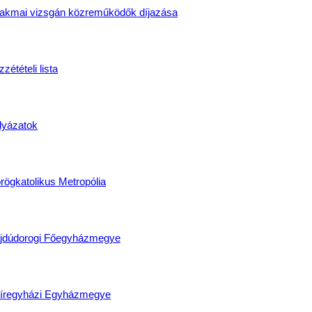
akmai vizsgán közreműködők díjazása
zétételi lista
lyázatok
rögkatolikus Metropólia
jdúdorogi Főegyházmegye
íregyházi Egyházmegye