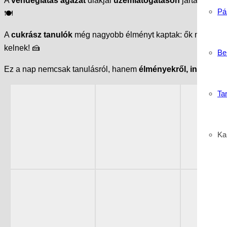
A
vendéglátás ágazat
diákjai
üzemlátogatáson
jártak a
Kor
Pá
🍽️
A
cukrász tanulók
még nagyobb élményt kaptak: ők nemcsak
kelnek! 🍰
Be
Ez a nap nemcsak tanulásról, hanem
élményekről, inspiráció
Ta
Kar