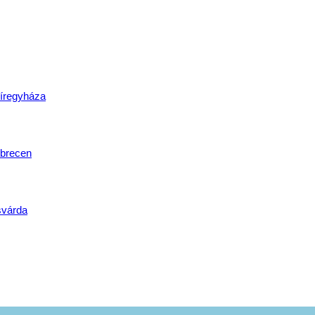
lat
íregyháza
brecen
svárda