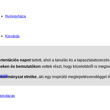
ap a Szent Bazil Tech
Nyíregyháza
szakmai fejlődés!
Kisvárda
rientációs napot
tartott, ahol a tanulás és a tapasztalatszerzés
seken és bemutatókon
vettek részt, hogy közelebbről is megis
ációk
nkormányzat elnöke
, aki egy inspiráló meglepetésvendéggel é
ehettek: 💆‍♀️
Hegedűs-Molnár Zsuzsa oktatónk
a
Bemer-terá
iskolázás
a közönséget.