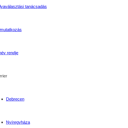
ona Hotelben
, ahol bepillantást nyertek a vendéglátás világába
lyaválasztási tanácsadás
 a vendégteret, hanem a
termelő részleg kulisszáit
is felfedez
mutatkozás
ról és jövőépítésről
szólt – mert nálunk minden diák tehetsége 
név rendje
rier
Debrecen
Nyíregyháza