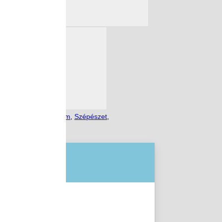
,
SzentBazilTechnikum
,
Szépészet
,