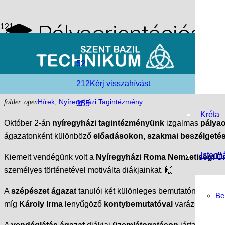
🎓 Pályaorientációs n
élmények, inspiráció, 
52
212
Kérj visszahívást
access_time
2025-11-05
folder_open
Hírek
,
Nyíregyházi Tagintézmény
355
Kréta
Október 2-án
nyíregyházi tagintézményünk
izgalmas
pályao
ágazatonként különböző
előadásokon, szakmai beszélgeté
Inform
Kiemelt vendégünk volt a
Nyíregyházi Roma Nemzetiségi Ö
személyes történetével motiválta diákjainkat. 🙌
A
szépészet ágazat
tanulói két különleges bemutatón is részt v
Be
míg
Károly Irma
lenyűgöző
kontybemutatóval
varázsolta el 