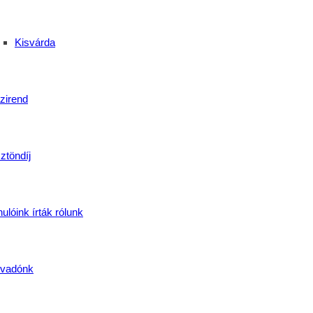
Kisvárda
zirend
ztöndíj
za
,
oktatás
,
PályaorientációsNap
,
szakképzés
,
SzakmaiNap
,
SzentBazil
ulóink írták rólunk
gazi közösségek
vadónk