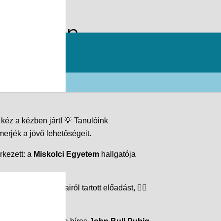
nikumban –
 kéz a kézben járt! 💡 Tanulóink
merjék a jövő lehetőségeit.
rkezett: a
Miskolci Egyetem
hallgatója
pia
jótékony hatásairól tartott előadást, 💇‍♀️