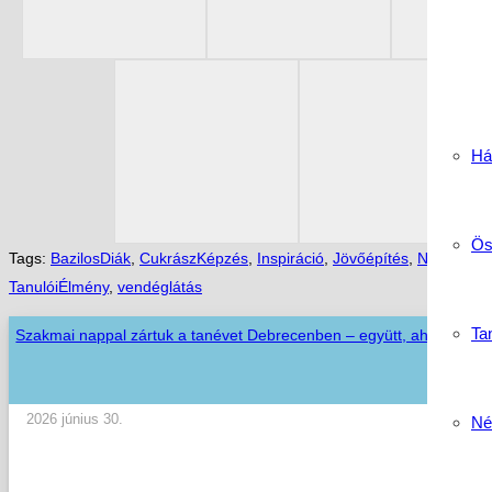
Há
Ös
Tags:
BazilosDiák
,
CukrászKépzés
,
Inspiráció
,
Jövőépítés
,
Nyíregyhá
TanulóiÉlmény
,
vendéglátás
Tan
Szakmai nappal zártuk a tanévet Debrecenben – együtt, ahogy az i
2026 június 30.
Né