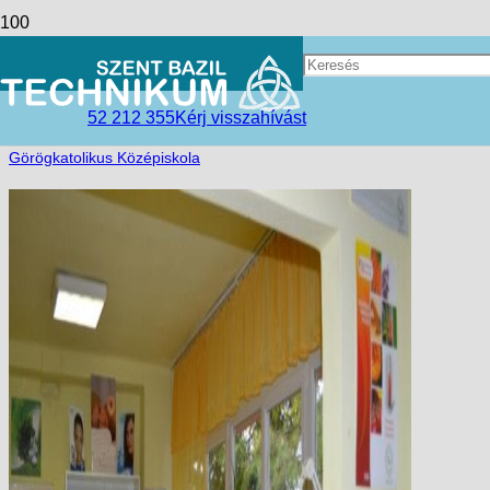
Bőrdiagnosztika tanfolyam
access_time
2017-11-24
52 212 355
Kérj visszahívást
folder_open
Hírek
,
Nyíregyházi Tagintézmény
,
Szent Bazil
Görögkatolikus Középiskola