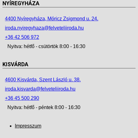
NYÍREGYHÁZA
4400 Nyíregyháza, Móricz Zsigmond u. 24.
iroda.nyiregyhaza@felveteliiroda.hu
+36 42 506 972
Nyitva: hétfő - csütörtök 8:00 - 16:30
KISVÁRDA
4600 Kisvárda, Szent László u. 38.
iroda.kisvarda@felveteliiroda.hu
+36 45 500 290
Nyitva: hétfő - péntek 8:00 - 16:30
Impresszum