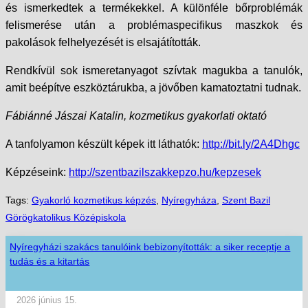
és ismerkedtek a termékekkel. A különféle bőrproblémák
felismerése után a problémaspecifikus maszkok és
pakolások felhelyezését is elsajátították.
Rendkívül sok ismeretanyagot szívtak magukba a tanulók,
amit beépítve eszköztárukba, a jövőben kamatoztatni tudnak.
Fábiánné Jászai Katalin, kozmetikus gyakorlati oktató
A tanfolyamon készült képek itt láthatók:
http://bit.ly/2A4Dhgc
Képzéseink:
http://szentbazilszakkepzo.hu/kepzesek
Tags:
Gyakorló kozmetikus képzés
,
Nyíregyháza
,
Szent Bazil
Görögkatolikus Középiskola
Nyíregyházi szakács tanulóink bebizonyították: a siker receptje a
tudás és a kitartás
2026 június 15.