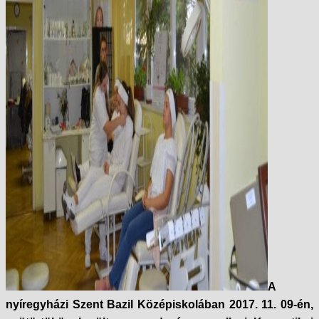
A
nyíregyházi Szent Bazil Középiskolában 2017. 11. 09-én,