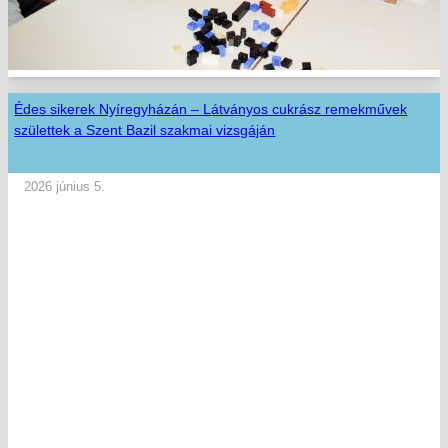
Édes sikerek Nyíregyházán – Látványos cukrász remekművek
születtek a Szent Bazil szakmai vizsgáján
2026 június 5.