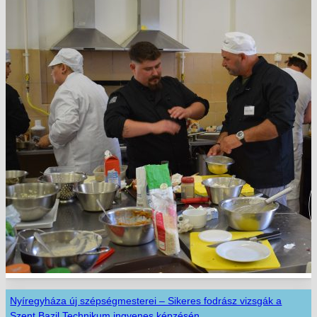
Nyíregyháza új szépségmesterei – Sikeres fodrász vizsgák a
Szent Bazil Technikum ingyenes képzésén