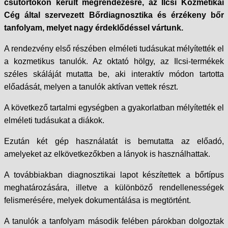
csütörtökön került megrendezésre, az Ilcsi Kozmetikai
Cég által szervezett Bőrdiagnosztika és érzékeny bőr
tanfolyam, melyet nagy érdeklődéssel vártunk.
A rendezvény első részében elméleti tudásukat mélyítették el
a kozmetikus tanulók. Az oktató hölgy, az Ilcsi-termékek
széles skáláját mutatta be, aki interaktív módon tartotta
előadását, melyen a tanulók aktívan vettek részt.
A következő tartalmi egységben a gyakorlatban mélyítették el
elméleti tudásukat a diákok.
Ezután két gép használatát is bemutatta az előadó,
amelyeket az elkövetkezőkben a lányok is használhattak.
A továbbiakban diagnosztikai lapot készítettek a bőrtípus
meghatározására, illetve a különböző rendellenességek
felismerésére, melyek dokumentálása is megtörtént.
A tanulók a tanfolyam második felében párokban dolgoztak