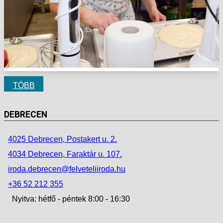
TÖBB
DEBRECEN
4025 Debrecen, Postakert u. 2.
4034 Debrecen, Faraktár u. 107.
iroda.debrecen@felveteliiroda.hu
+36 52 212 355
Nyitva: hétfő - péntek 8:00 - 16:30