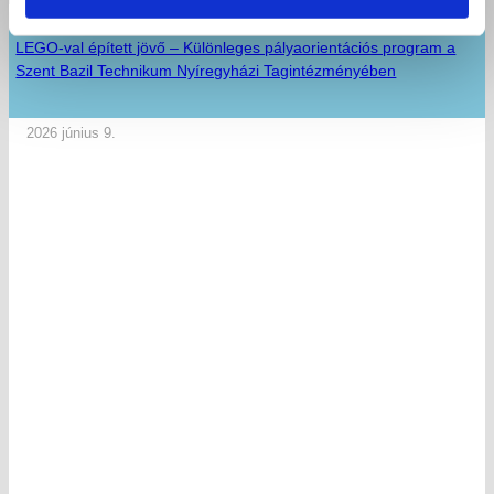
LEGO-val épített jövő – Különleges pályaorientációs program a
Szent Bazil Technikum Nyíregyházi Tagintézményében
2026 június 9.