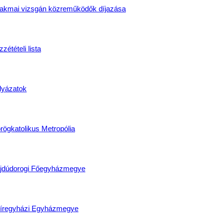
akmai vizsgán közreműködők díjazása
zétételi lista
lyázatok
rögkatolikus Metropólia
jdúdorogi Főegyházmegye
íregyházi Egyházmegye