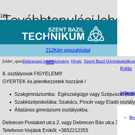
Továbbtanulási lehet
tanévre!
52
212
Kérj visszahívást
access_time
2018-09-20
folder_open
Debreceni tagintézmény
,
Hírek
,
Szent Bazil Görögkatoliku
355
Kréta
8. osztályosok FIGYELEM!!!
GYERTEK és jelentkezzetek hozzánk !
Inform
Szakgimnáziumba: Egészségügyi vagy Szépészet (fodrás
Szakközépiskolába: Szakács, Pincér vagy Eladó osztál
Általános gimnáziumi osztályokba.
Be
Debrecen Postakert utca 2. vagy Debrecen Bán utca 32.
Telefonon hívjátok Enikőt: +3652212355