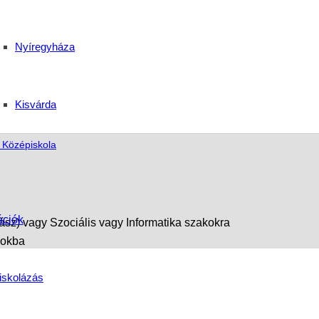
őségek Debrecenben, a
Nyíregyháza
Kisvárda
s Középiskola
ációk
z) vagy Szociális vagy Informatika szakokra
yokba
iskolázás