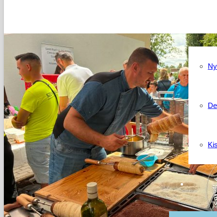
Kapcso
Ny
De
Ki