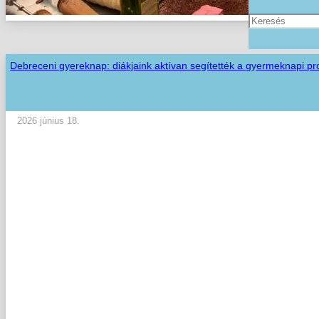
Debreceni gyereknap: diákjaink aktívan segítették a gyermeknapi p
2026 június 18.