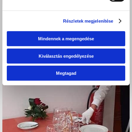
Szakács és pincér vizsga, Nyíregyháza 2020 május 5.
Részletek megjelenítése
Mindennek a megengedése
Kiválasztás engedélyezése
Megtagad