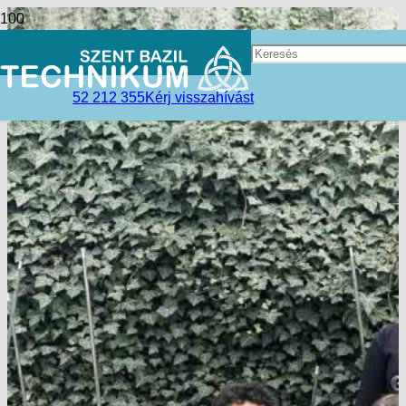
52 212 355
Kérj visszahívást