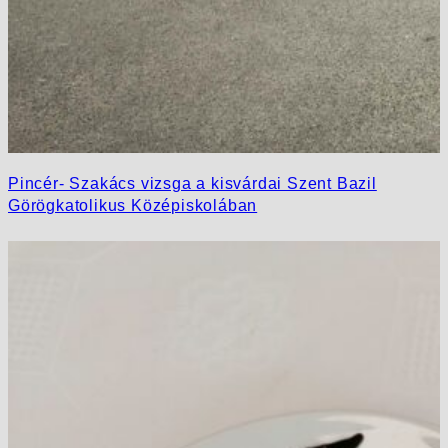
Pincér- Szakács vizsga a kisvárdai Szent Bazil
Görögkatolikus Középiskolában