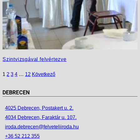
Szintvizsgával felvértezve
1
2
3
4
…
12
Következő
DEBRECEN
4025 Debrecen, Postakert u. 2.
4034 Debrecen, Faraktár u. 107.
iroda.debrecen@felveteliiroda.hu
+36 52 212 355