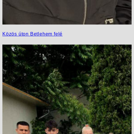
Közös úton Betlehem felé