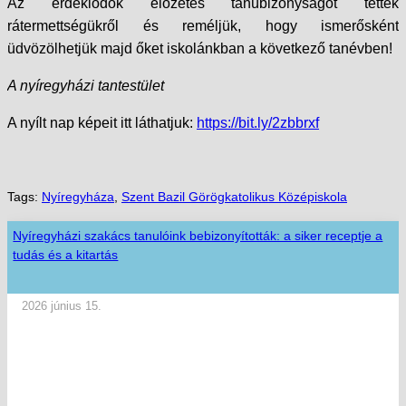
Az érdeklődők előzetes tanúbizonyságot tettek
rátermettségükről és reméljük, hogy ismerősként
üdvözölhetjük majd őket iskolánkban a következő tanévben!
A nyíregyházi tantestület
A nyílt nap képeit itt láthatjuk:
https://bit.ly/2zbbrxf
Tags:
Nyíregyháza
,
Szent Bazil Görögkatolikus Középiskola
Nyíregyházi szakács tanulóink bebizonyították: a siker receptje a
tudás és a kitartás
2026 június 15.