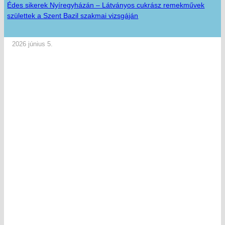
Édes sikerek Nyíregyházán – Látványos cukrász remekművek
születtek a Szent Bazil szakmai vizsgáján
2026 június 5.