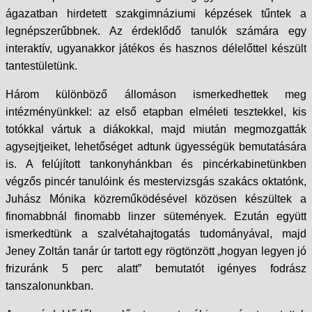
ágazatban hirdetett szakgimnáziumi képzések tűntek a
legnépszerűbbnek. Az érdeklődő tanulók számára egy
interaktív, ugyanakkor játékos és hasznos délelőttel készült
tantestületünk.
Három különböző állomáson ismerkedhettek meg
intézményünkkel: az első etapban elméleti tesztekkel, kis
totókkal vártuk a diákokkal, majd miután megmozgatták
agysejtjeiket, lehetőséget adtunk ügyességük bemutatására
is. A felújított tankonyhánkban és pincérkabinetünkben
végzős pincér tanulóink és mestervizsgás szakács oktatónk,
Juhász Mónika közreműködésével közösen készültek a
finomabbnál finomabb linzer sütemények. Ezután együtt
ismerkedtünk a szalvétahajtogatás tudományával, majd
Jeney Zoltán tanár úr tartott egy rögtönzött „hogyan legyen jó
frizuránk 5 perc alatt” bemutatót igényes fodrász
tanszalonunkban.