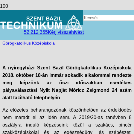
Mondd, te kit választanál?
access_time
2018-10-21
52 212 355
Kérj visszahívást
folder_open
Hírek
,
Nyíregyházi Tagintézmény
,
Szent Bazil
Görögkatolikus Középiskola
A nyíregyházi Szent Bazil Görögkatolikus Középiskola
2018. október 18-án immár sokadik alkalommal rendezte
meg képzőnk az őszi időszakban esedékes
pályaválasztási Nyílt Napját Móricz Zsigmond 24 szám
alatt található telephelyén.
Az előzetes beharangozónak köszönhetően az érdeklődés
nem maradt el az idén sem. A 2019/20-as tanévben 8
osztályra induló képzéseink közül a szakács, pincér
szakközépiskolai és az egészségügyi és szépészeti