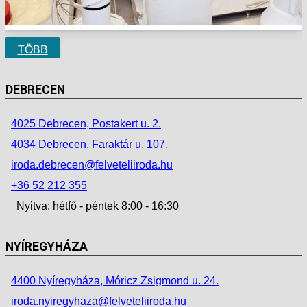
TÖBB
DEBRECEN
4025 Debrecen, Postakert u. 2.
4034 Debrecen, Faraktár u. 107.
iroda.debrecen@felveteliiroda.hu
+36 52 212 355
Nyitva: hétfő - péntek 8:00 - 16:30
NYÍREGYHÁZA
4400 Nyíregyháza, Móricz Zsigmond u. 24.
iroda.nyiregyhaza@felveteliiroda.hu