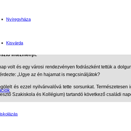
 egy mosoly
Nyíregyháza
kus Középiskola
Kisvárda
esztő Intézményt.
 volt és egy városi rendezvényen fodrászként tettük a dolgunka
érdezte: „Ugye az én hajamat is megcsináljátok?
ölelt és ezzel nyilvánvalóvá tette sorsunkat. Természetesen
ációk
lesztő Szakiskola és Kollégium) tartandó következő családi nap
, a novemberi hónapban most a 13. évfolyamos esti és 14. nap
iskolázás
urákkal.
 Mert jónak lenni jó!