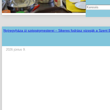
Nyíregyháza új szépségmesterei – Sikeres fodrász vizsgák a Szent
2026 június 9.