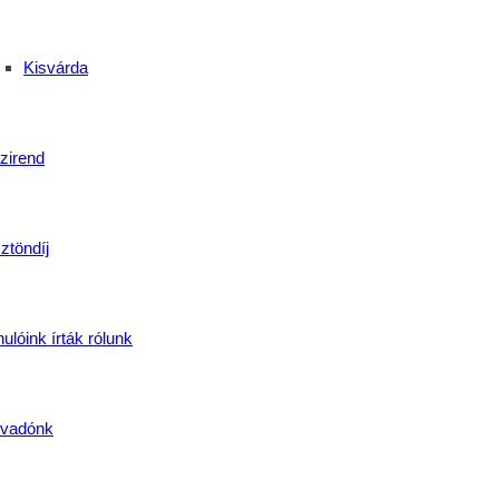
Kisvárda
zirend
ztöndíj
ulóink írták rólunk
vadónk