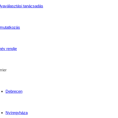
lyaválasztási tanácsadás
tója
mutatkozás
piskola
ás és a kitartás
név rendje
rier
Debrecen
Nyíregyháza