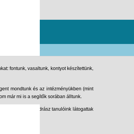
t: fontunk, vasaltunk, kontyot készítettünk,
 igent mondtunk és az intézményükben (mint
om már mi is a segítők sorában álltunk.
pali tagozatos fodrász tanulóink látogattak