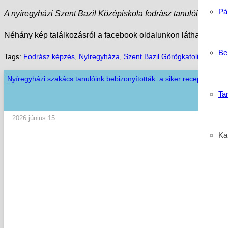
Pá
A nyíregyházi Szent Bazil Középiskola fodrász tanulói és okta
Néhány kép találkozásról a facebook oldalunkon látható.
Be
Tags:
Fodrász képzés
,
Nyíregyháza
,
Szent Bazil Görögkatolikus Közé
Nyíregyházi szakács tanulóink bebizonyították: a siker receptje a tud
Ta
2026 június 15.
Kar