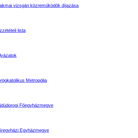
akmai vizsgán közreműködők díjazása
zétételi lista
lyázatok
rögkatolikus Metropólia
jdúdorogi Főegyházmegye
íregyházi Egyházmegye