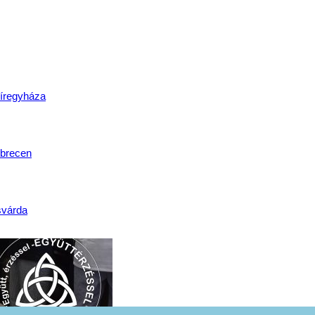
lat
íregyháza
brecen
svárda