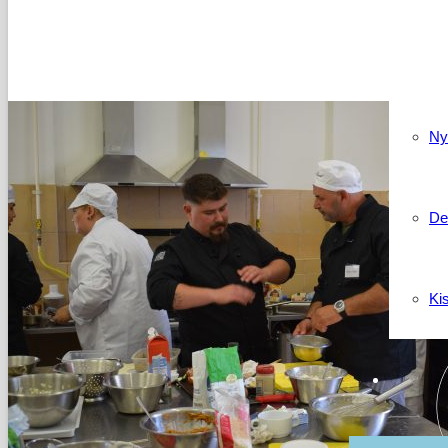
Kapcso
Ny
De
Ki