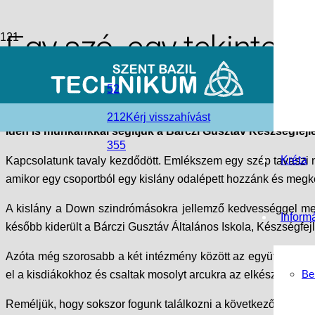
Egy szó, egy tekintet,
access_time
2018-12-04
52
folder_open
Hírek
,
Nyíregyházi Tagintézmény
,
Szent Bazil Görögkatoli
212
Kérj visszahívást
Idén is munkánkkal segítjük a Bárczi Gusztáv Készségfejl
355
Kréta
Kapcsolatunk tavaly kezdődött. Emlékszem egy szép tavaszi nap
amikor egy csoportból egy kislány odalépett hozzánk és megk
A kislány a Down szindrómásokra jellemző kedvességgel meg
Inform
később kiderült a Bárczi Gusztáv Általános Iskola, Készségfej
Azóta még szorosabb a két intézmény között az együttműködés
Be
el a kisdiákokhoz és csaltak mosolyt arcukra az elkészített friz
Reméljük, hogy sokszor fogunk találkozni a következő évben is!