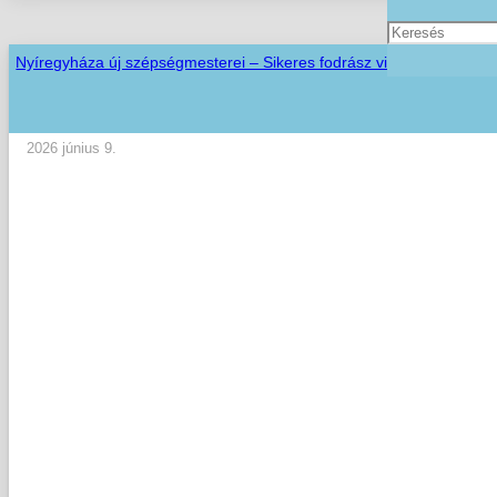
Nyíregyháza új szépségmesterei – Sikeres fodrász vizsgák a Szent
2026 június 9.