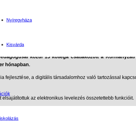
az informatikai eszköz
Nyíregyháza
kus Középiskola
Kisvárda
edagógusai közül 15 kolléga csatlakozott a Kormányzati I
ber hónapban.
ia fejlesztése, a digitális társadalomhoz való tartozással kapcs
ációk
lsajátítottuk az elektronikus levelezés összetettebb funkcióit.
ta kezében újabb tanúsítványát.
iskolázás