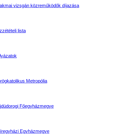
akmai vizsgán közreműködők díjazása
zétételi lista
lyázatok
rögkatolikus Metropólia
jdúdorogi Főegyházmegye
íregyházi Egyházmegye