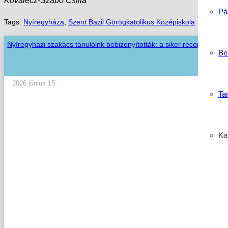
Kovalecz-Szabó Csilla
Pá
Tags:
Nyíregyháza
,
Szent Bazil Görögkatolikus Középiskola
Nyíregyházi szakács tanulóink bebizonyították: a siker receptje a tud
Be
2026 június 15.
Ta
Kar