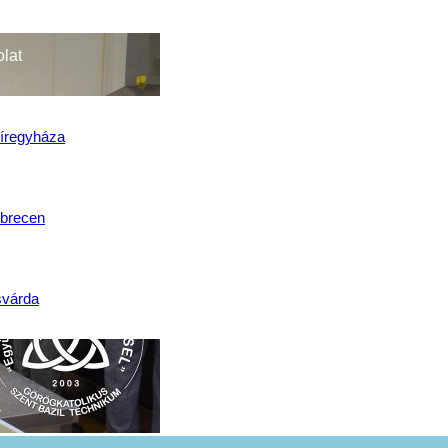
lat
íregyháza
brecen
svárda