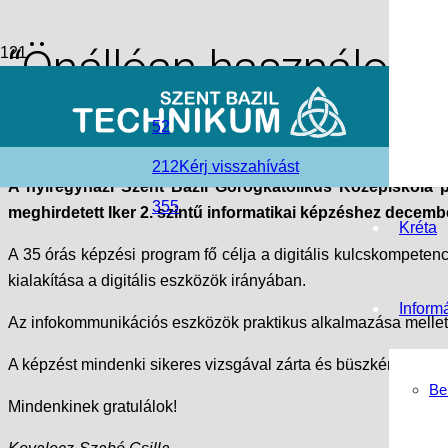
“Önállóan használom 
access_time
2019-01-04
52
folder_open
Hírek
,
Nyíregyházi Tagintézmény
,
Szent Bazil Görögkatoli
212
Kérj visszahívást
A nyíregyházi Szent Bazil Görögkatolikus Középiskola p
355
meghirdetett Iker 2. szintű informatikai képzéshez decem
Kréta
A 35 órás képzési program fő célja a digitális kulcskompetenc
kialakítása a digitális eszközök irányában.
Inform
Az infokommunikációs eszközök praktikus alkalmazása mellett e
A képzést mindenki sikeres vizsgával zárta és büszkén tarthat
Be
Mindenkinek gratulálok!