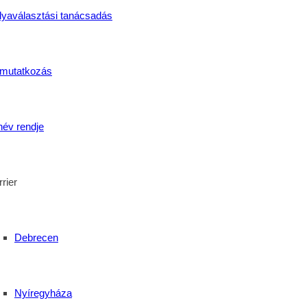
lyaválasztási tanácsadás
ás és a kitartás
mutatkozás
név rendje
rier
Debrecen
Nyíregyháza