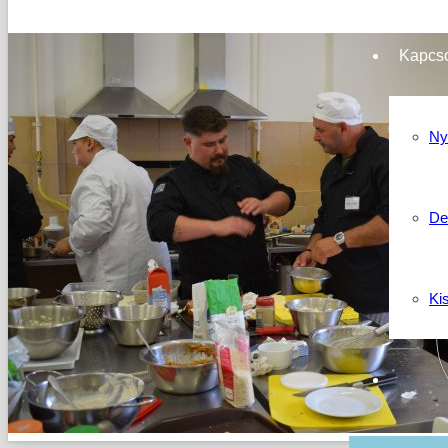
Kapcso
Ny
De
Ki