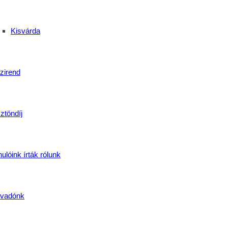
Kisvárda
zirend
ztöndíj
ulóink írták rólunk
vadónk