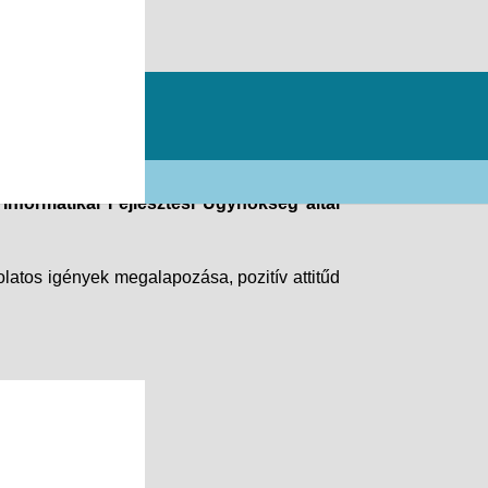
ömet”
nformatikai Fejlesztési Ügynökség által
olatos igények megalapozása, pozitív attitűd