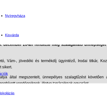
g Kisvárdán 2018 dec
Nyíregyháza
 Középiskola
Kisvárda
18. december 20-án rendezte meg szalagavató ünnepségét 
, Vám-, jövedéki és termékdíj ügyintéző, Irodai titkár, Kozm
 sikert.
ációk
atya által megszentelt, ünnepélyes szalagtűzést követően 
eghívott vendégeiknek, illetve tanáraiknak egyaránt.
iskolázás
peiből válogatott kis videó vetítésével zárták, melynek kere
ó ünnepséget tudhatnak maguk mögött a kisvárdai Szent Baz