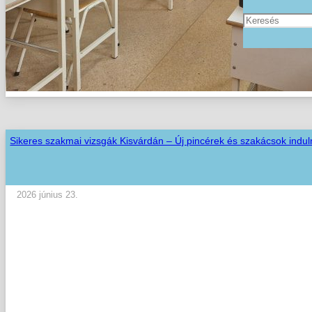
Sikeres szakmai vizsgák Kisvárdán – Új pincérek és szakácsok indul
2026 június 23.