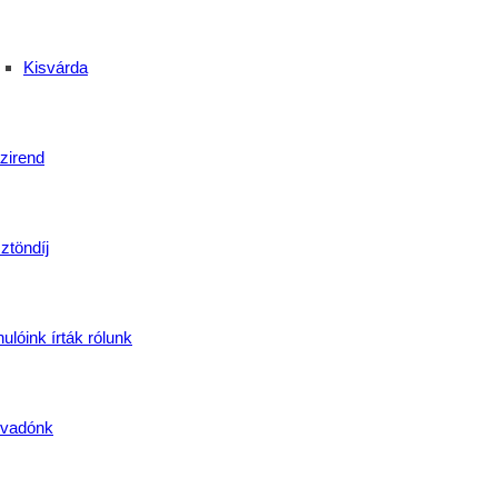
Kisvárda
zirend
ztöndíj
ulóink írták rólunk
vadónk