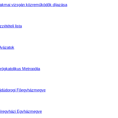
akmai vizsgán közreműködők díjazása
zétételi lista
lyázatok
rögkatolikus Metropólia
jdúdorogi Főegyházmegye
íregyházi Egyházmegye