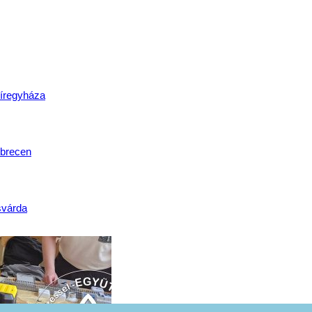
lat
íregyháza
brecen
svárda