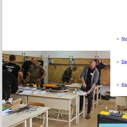
Kapcso
Ny
De
Ki