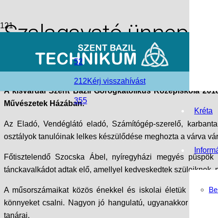
Szalagavató ünnepsé
access_time
2019-01-23
52
folder_open
Hírek
,
Kisvárdai Tagintézmény
,
Szent Bazil Görögkatolikus
212
Kérj visszahívást
A kisvárdai Szent Bazil Görögkatolikus Középiskola 20
355
Művészetek Házában.
Kréta
Az Eladó, Vendéglátó eladó, Számítógép-szerelő, karbantartó
osztályok tanulóinak lelkes készülődése meghozta a várva várt
Inform
Főtisztelendő Szocska Ábel, nyíregyházi megyés püspök 
tánckavalkádot adtak elő, amellyel kedveskedtek szüleiknek, m
Be
A műsorszámaikat közös énekkel és iskolai életük pillanatké
könnyeket csalni. Nagyon jó hangulatú, ugyanakkor meghat
tanárai.