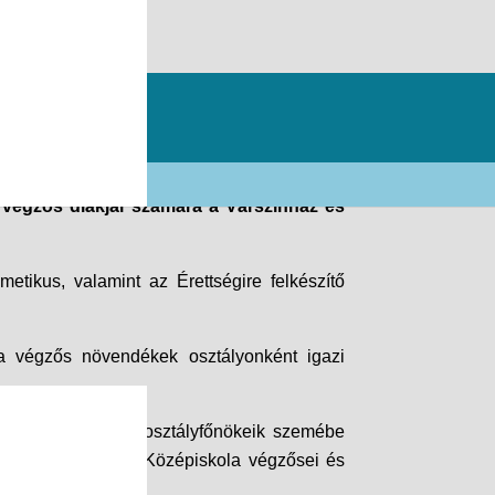
ember
végzős diákjai számára a Várszínház és
etikus, valamint az Érettségire felkészítő
a végzős növendékek osztályonként igazi
tén belül sikerült osztályfőnökeik szemébe
il Görögkatolikus Középiskola végzősei és