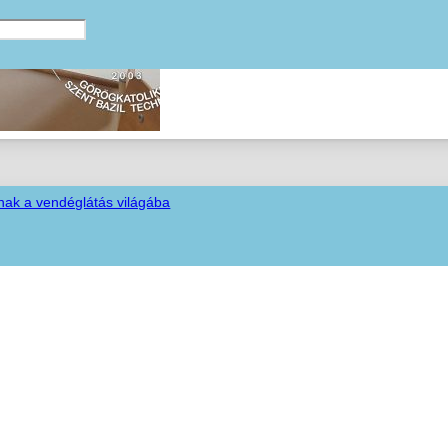
nak a vendéglátás világába