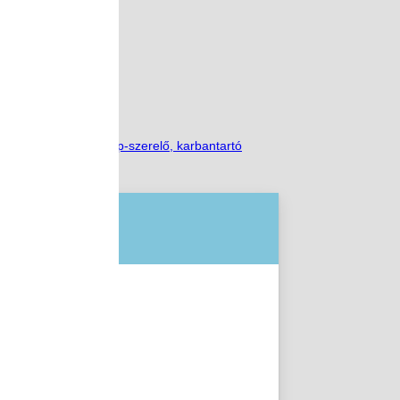
st és szorgalmat.
s Képzés
,
Számítógép-szerelő, karbantartó