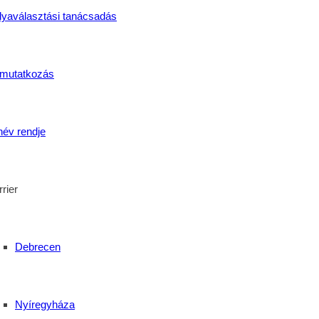
lyaválasztási tanácsadás
 ami a diákokra vár. Ezúton kíván a tanári kar mindehhez kitartá
mutatkozás
J
k
,
Irodai asszisztens képzés
,
karbantartó Képzés
,
Kisvárda
,
Kozmetiku
név rendje
ermékdíj ügyintéző képzés
,
Vendéglátó eladó képzés
el erősödik a térség
rier
Debrecen
Nyíregyháza