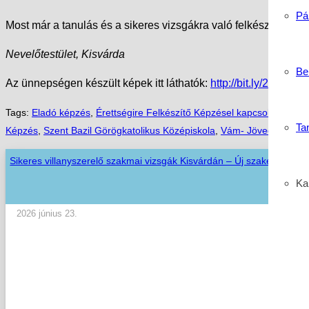
Pá
Most már a tanulás és a sikeres vizsgákra való felkészülés az,
Nevelőtestület, Kisvárda
Be
Az ünnepségen készült képek itt láthatók:
http://bit.ly/2RKCpq
Tags:
Eladó képzés
,
Érettségire Felkészítő Képzésel kapcsolatos híre
Ta
Képzés
,
Szent Bazil Görögkatolikus Középiskola
,
Vám- Jövedéki és T
Sikeres villanyszerelő szakmai vizsgák Kisvárdán – Új szakemberekk
Kar
2026 június 23.