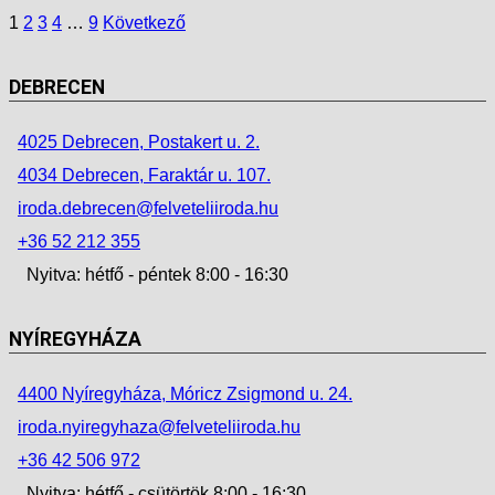
1
2
3
4
…
9
Következő
DEBRECEN
4025 Debrecen, Postakert u. 2.
4034 Debrecen, Faraktár u. 107.
iroda.debrecen@felveteliiroda.hu
+36 52 212 355
Nyitva: hétfő - péntek 8:00 - 16:30
NYÍREGYHÁZA
4400 Nyíregyháza, Móricz Zsigmond u. 24.
iroda.nyiregyhaza@felveteliiroda.hu
+36 42 506 972
Nyitva: hétfő - csütörtök 8:00 - 16:30