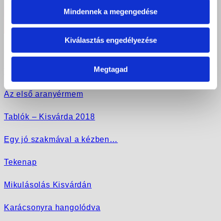
Mindennek a megengedése
Kiválasztás engedélyezése
Szalagavató ünnepség Kisvárdán 2018 december
Megtagad
Tanévnyitó Kisvárdán 2018 szeptember
Az első aranyérmem
Tablók – Kisvárda 2018
Egy jó szakmával a kézben…
Tekenap
Mikulásolás Kisvárdán
Karácsonyra hangolódva