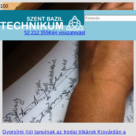
52 212 355
Kérj visszahívást
Gyorsírni (is) tanulnak az Irodai titkárok Kisvárdán a