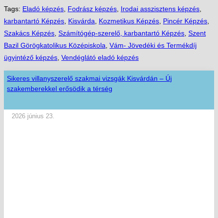
Tags:
Eladó képzés
,
Fodrász képzés
,
Irodai asszisztens képzés
,
karbantartó Képzés
,
Kisvárda
,
Kozmetikus Képzés
,
Pincér Képzés
,
Szakács Képzés
,
Számítógép-szerelő, karbantartó Képzés
,
Szent
Bazil Görögkatolikus Középiskola
,
Vám- Jövedéki és Termékdíj
ügyintéző képzés
,
Vendéglátó eladó képzés
Sikeres villanyszerelő szakmai vizsgák Kisvárdán – Új
szakemberekkel erősödik a térség
2026 június 23.