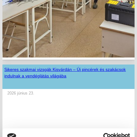
Sikeres szakmai vizsgák Kisvárdán – Új pincérek és szakácsok
indulnak a vendéglátás világába
2026 június 23.