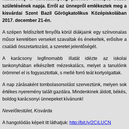
születésének napja. Erről az ünnepről emlékeztek meg a
kisvárdai Szent Bazil Görögkatolikus Középiskolában
2017. december 21-én.
A szépen feldíszített fenyőfa körül diákjaink egy színvonalas
műsor keretében verseket szavaltak és énekeltek, erősítve a
családi összetartozást, a szeretet jelentőségét.
A karácsony legfinomabb illatát idézte az iskolai
tankonyhában elkészített mézeskalács, melyet a tanulóink
örömmel el is fogyasztottak, s mellé forró teát kortyolgattak.
A nap zárásaként tombolasorsolást szerveztünk, melyen sok
értékes nyeremény talált gazdára. Mindenkinek áldott, békés,
boldog karácsonyi ünnepeket kívánunk!
Nevelőtestület, Kisvárda
A hangolódás képeit itt láthatjuk:
http://bit.ly/2CiLUCN