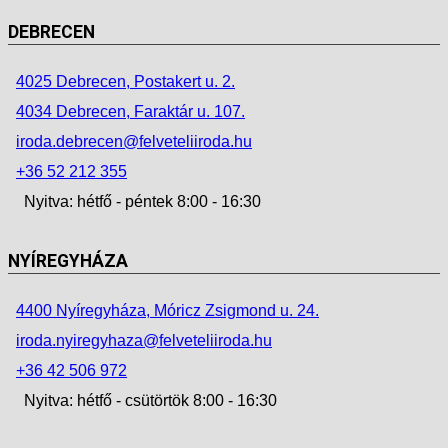
DEBRECEN
4025 Debrecen, Postakert u. 2.
4034 Debrecen, Faraktár u. 107.
iroda.debrecen@felveteliiroda.hu
+36 52 212 355
Nyitva: hétfő - péntek 8:00 - 16:30
NYÍREGYHÁZA
4400 Nyíregyháza, Móricz Zsigmond u. 24.
iroda.nyiregyhaza@felveteliiroda.hu
+36 42 506 972
Nyitva: hétfő - csütörtök 8:00 - 16:30