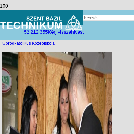
Karácsonyra hangolódva
access_time
2017-12-21
52 212 355
Kérj visszahívást
folder_open
Hírek
,
Kisvárdai Tagintézmény
,
Szent Bazil
Görögkatolikus Középiskola