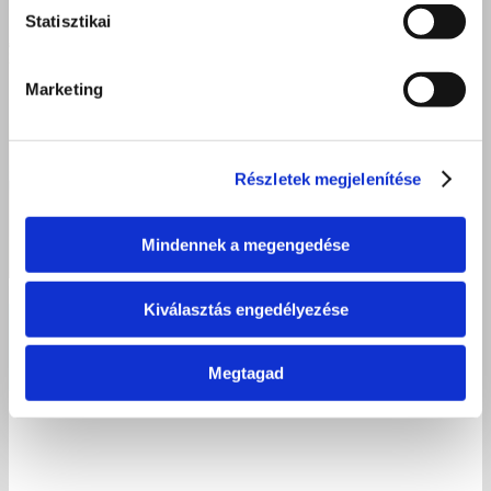
Statisztikai
Marketing
Részletek megjelenítése
Mindennek a megengedése
Kiválasztás engedélyezése
Élményekkel, mosolyokkal és közösségi élményekkel búcsúzott a
tanév Kisvárdán
Megtagad
2026 június 16.