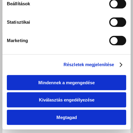
Beállítások
Statisztikai
Marketing
Részletek megjelenítése
Mindennek a megengedése
Kiválasztás engedélyezése
Sikeres villanyszerelő szakmai vizsgák Kisvárdán – Új
szakemberekkel erősödik a térség
Megtagad
2026 június 23.