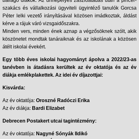
ballagó diákok. Az ünnepélyes zászlóátadás után a pincér-
szakács és vállalkozási ügyviteli ügyintéző tanulók Gorcsa
Péter lelki vezető irányításával közösen imádkoztak, áldást
kérve a rájuk váró vizsgaidőszakra.
Minden vers, minden ének aznap a végzősöknek szólt, akik
köszönetet mondtak tanáraiknak és az iskolának a közösen
átélt iskolai évekért.
Egy több éves iskolai hagyományt ápolva a 2022/23-as
tanévben is átadásra kerültek az év oktatója és az év
diákja emlékplakettek. Az idei év díjazottjai:
Kisvárda:
Az év oktatója:
Oroszné Radóczi Erika
Az év diákja:
Bardi Elizabet
Debrecen Postakert utcai tagintézmény:
Az év oktatója:
Nagyné Sónyák Ildikó