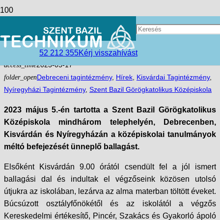
„Az új kezdetek legjobb időpontja
a MOST!”
52 212 355
Kérj visszahívást
access_time
2023-05-17
folder_open
Debreceni tagintézmény
,
Hírek
,
Kisvárdai Tagintézmény
,
Nyíregyházi Tagintézmény
,
Szent Bazil Görögkatolikus Középiskola
2023 május 5.-én tartotta a Szent Bazil Görögkatolikus
Középiskola mindhárom telephelyén, Debrecenben,
Kisvárdán és Nyíregyházán a középiskolai tanulmányok
méltó befejezését ünneplő ballagást.
Elsőként Kisvárdán 9.00 órától csendült fel a jól ismert
ballagási dal és indultak el végzőseink közösen utolsó
útjukra az iskolában, lezárva az alma materban töltött éveket.
Búcsúzott osztályfőnökétől és az iskolától a végzős
Kereskedelmi értékesítő, Pincér, Szakács és Gyakorló ápoló