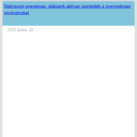
Debreceni gyereknap: diákjaink aktívan segítették a gyermeknapi
programokat
2026 június 18.