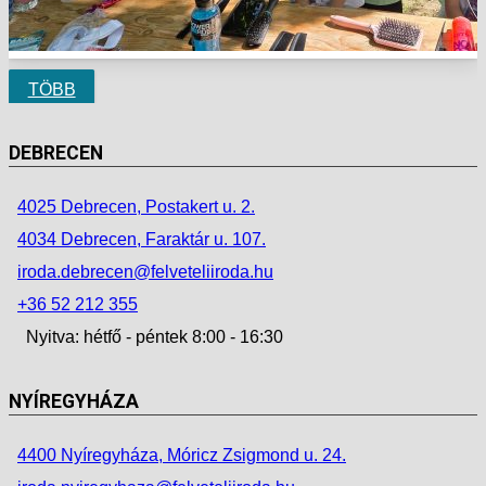
TÖBB
DEBRECEN
4025 Debrecen, Postakert u. 2.
4034 Debrecen, Faraktár u. 107.
iroda.debrecen@felveteliiroda.hu
+36 52 212 355
Nyitva: hétfő - péntek 8:00 - 16:30
NYÍREGYHÁZA
4400 Nyíregyháza, Móricz Zsigmond u. 24.