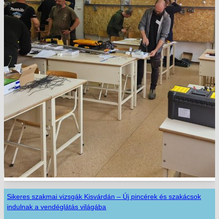
Sikeres szakmai vizsgák Kisvárdán – Új pincérek és szakácsok
indulnak a vendéglátás világába