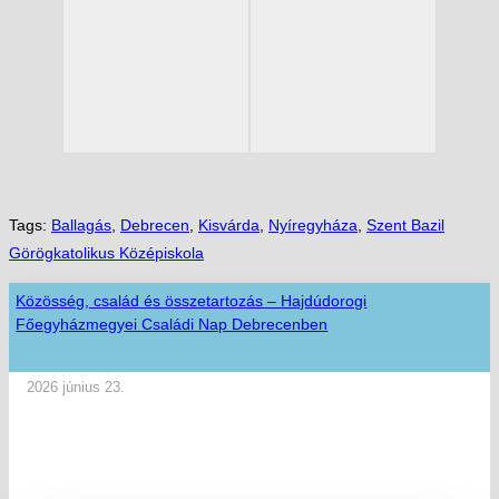
Tags:
Ballagás
,
Debrecen
,
Kisvárda
,
Nyíregyháza
,
Szent Bazil
Görögkatolikus Középiskola
Közösség, család és összetartozás – Hajdúdorogi
Főegyházmegyei Családi Nap Debrecenben
2026 június 23.