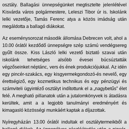
osztály. Ballagási ünnepségünket megtisztelte jelenlétével
Kisvárda város polgármestere, Leleszi Tibor úr is. Iskolánk
lelki vezetője, Tamás Ferenc atya a közös imádság után
megáldotta a ballagó diákokat.
Az eseménysorozat második állomása Debrecen volt, ahol a
10.00 órától kezdődő ünnepségre szép számú vendégsereg
gyűlt össze. Kiss László lelki vezető biztató szavai után
iskolánk tehetséges alsóbb évesei búcsúztatták
végzőseinket néptánc, vers és ének produkciójukkal. Az idén
egy pincér-szakács, egy kisgyermekgondozó-és nevelő, egy
érettségiző, egy kozmetikus technikus és egy pénzügyi és
számviteli ügyintéző osztályt indítottunk el a „nagybetűs” élet
felé. A megható pillanatok után a jutalomkönyvek is átadásra
kerültek, amit a a legjobb tanulmányi eredményért és
kimagasló közösségi munkáért kaptak a díjazottak.
Nyíregyházán 13.00 órától indultak el osztálytermeikből a