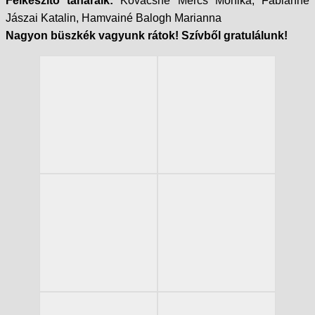
Felkészítő tanáraik:
Kovácsné Mercs Mónika, Fábiánné
Jászai Katalin, Hamvainé Balogh Marianna
Nagyon büszkék vagyunk rátok! Szívből gratulálunk!