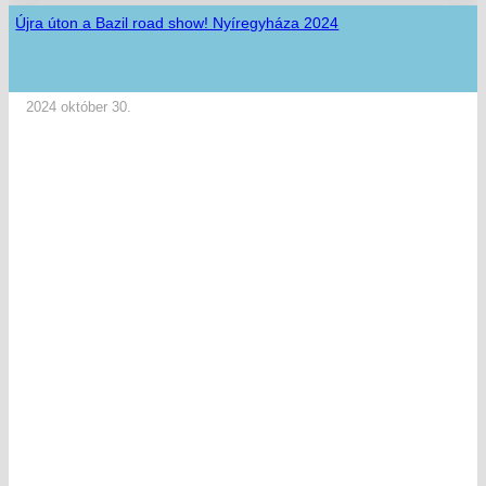
Újra úton a Bazil road show! Nyíregyháza 2024
2024 október 30.