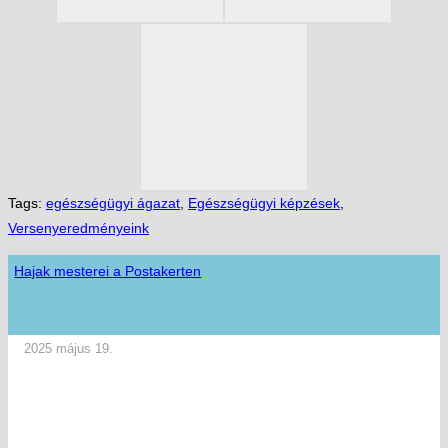
Tags:
egészségügyi ágazat
,
Egészségügyi képzések
,
Versenyeredményeink
Hajak mesterei a Postakerten
2025 május 19.