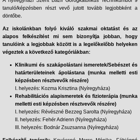
A nyíregyházi Szent Bazil Görögkatolikus Technikumból 9
tanuló/képzésben részt vevő jutott tovább legjobbként a
döntőbe.
Az iskolánkban folyó kiváló szakmai oktatást és az
alapos felkészítést mi sem bizonyítja jobban, hogy
tanulóink a legjobbak között is a legelőkelőbb helyeken
végeztek a következő kategóriákban:
Klinikumi és szakápolástani ismeretek/Sebészet és
határterületeinek ápolástana (munka melletti esti
képzésben résztvevők részére)
I. helyezés: Kozma Krisztina (Nyíregyháza)
Rehabilitációs alapismeretek és fizioterápia (munka
melletti esti képzésben résztvevők részére)
I. helyezés: Révészné Bezzeg Sarolta (Nyíregyháza)
II. helyezés: Fehér Adrienn (Nyíregyháza)
III. helyezés: Bodnár Zsuzsanna (Nyíregyháza)