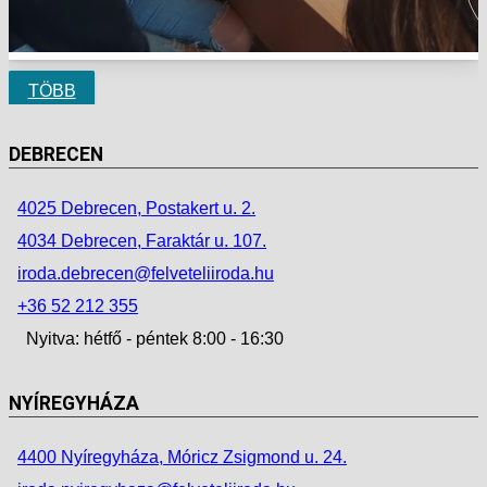
TÖBB
DEBRECEN
4025 Debrecen, Postakert u. 2.
4034 Debrecen, Faraktár u. 107.
iroda.debrecen@felveteliiroda.hu
+36 52 212 355
Nyitva: hétfő - péntek 8:00 - 16:30
NYÍREGYHÁZA
4400 Nyíregyháza, Móricz Zsigmond u. 24.