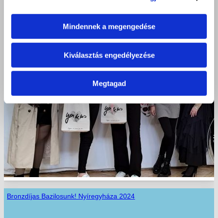
Mindennek a megengedése
Kiválasztás engedélyezése
Megtagad
Bronzdíjas Bazilosunk! Nyíregyháza 2024