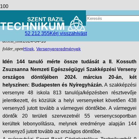
Bazilos egészségügyisek az
ország élmezőnyében! 2024
52 212 355
Kérj visszahívást
access_time
2024-04-10
folder_open
Hírek
,
Versenyereredmények
Idén 144 tanuló mérte össze tudását a II. Kossuth
Zsuzsanna Nemzeti Egészségügyi Szakképzési Verseny
országos döntőjében 2024. március 20-án, két
helyszínen: Budapesten és Nyíregyházán.
A szakképzési
versenyre 48 iskola 813 tanulója/képzésben résztvevője
jelentkezett, és közülük a helyi versenyeket követően 438
versenyző jutott tovább a vármegyei döntőkbe. A vármegyei
döntők 20 területi szervezetnél 55 versenycsoportban
kerültek lebonyolításra, melynek eredménye alapján 144
versenyző jutott tovább az országos döntőbe.