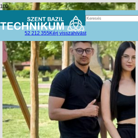
52 212 355
Kérj visszahívást