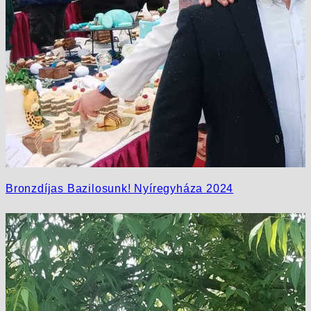
Bronzdíjas Bazilosunk! Nyíregyháza 2024