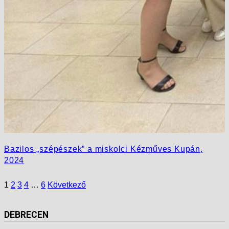
Bazilos „szépészek” a miskolci Kézműves Kupán,
2024
1
2
3
4
…
6
Következő
DEBRECEN