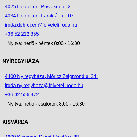
4025 Debrecen, Postakert u. 2.
4034 Debrecen, Faraktár u. 107.
iroda.debrecen@felveteliiroda.hu
+36 52 212 355
Nyitva: hétfő - péntek 8:00 - 16:30
NYÍREGYHÁZA
4400 Nyíregyháza, Móricz Zsigmond u. 24.
iroda.nyiregyhaza@felveteliiroda.hu
+36 42 506 972
Nyitva: hétfő - csütörtök 8:00 - 16:30
KISVÁRDA