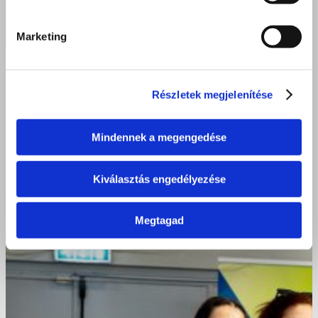
Marketing
Részletek megjelenítése
Mindennek a megengedése
A kisvárdai Bazilosok ma történelmet írtak!
Kiválasztás engedélyezése
Megtagad