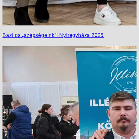
Bazilos „szépségeink”! Nyíregyháza 2025