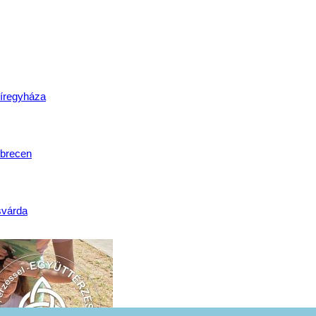
lat
íregyháza
brecen
svárda