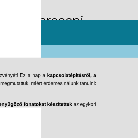
be a Debreceni
dezvényét! Ez a nap a
kapcsolatépítésről, a
m megmutattuk, miért érdemes nálunk tanulni:
lenyűgöző fonatokat készítettek
az egykori