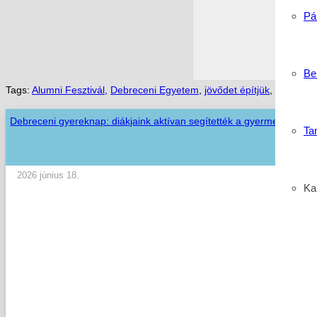
Pá
Be
Tags:
Alumni Fesztivál
,
Debreceni Egyetem
,
jövődet építjük
,
karrier
,
k
Debreceni gyereknap: diákjaink aktívan segítették a gyermeknapi p
Ta
2026 június 18.
Kar