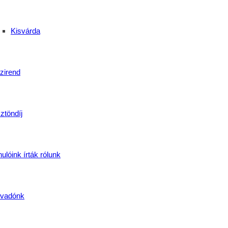
Kisvárda
zirend
ztöndíj
ulóink írták rólunk
vadónk