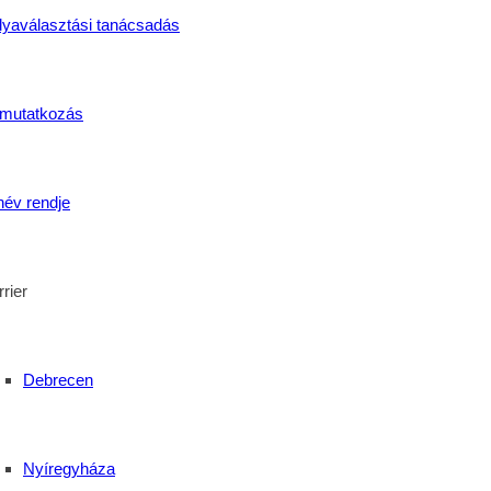
lyaválasztási tanácsadás
mutatkozás
reatív szakmák
,
oktatás
,
szakmai képzés
,
tanulni jó
rogramokat
név rendje
rier
Debrecen
Nyíregyháza