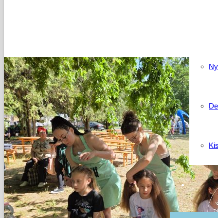
Kapcso
Ny
De
Ki