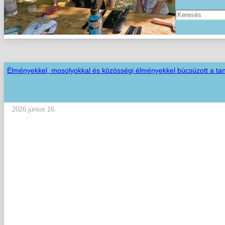
Élményekkel, mosolyokkal és közösségi élményekkel búcsúzott a ta
2026 június 16.