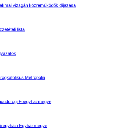
akmai vizsgán közreműködők díjazása
zétételi lista
lyázatok
rögkatolikus Metropólia
jdúdorogi Főegyházmegye
íregyházi Egyházmegye