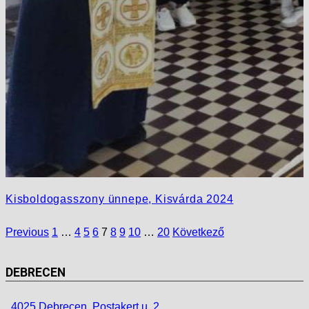
Kisboldogasszony ünnepe, Kisvárda 2024
Previous
1
…
4
5
6
7
8
9
10
…
20
Következő
DEBRECEN
4025 Debrecen, Postakert u. 2.