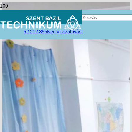
52 212 355
Kérj visszahívást