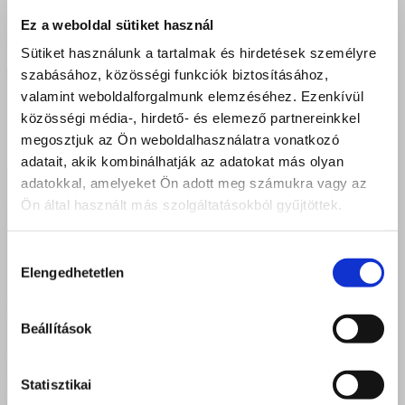
„Egy kis szalag. Rajta két röpke dátum, vonal közte,
Ez a weboldal sütiket használ
életed vonala…”
Sütiket használunk a tartalmak és hirdetések személyre
szabásához, közösségi funkciók biztosításához,
valamint weboldalforgalmunk elemzéséhez. Ezenkívül
közösségi média-, hirdető- és elemező partnereinkkel
megosztjuk az Ön weboldalhasználatra vonatkozó
adatait, akik kombinálhatják az adatokat más olyan
adatokkal, amelyeket Ön adott meg számukra vagy az
Ön által használt más szolgáltatásokból gyűjtöttek.
Hozzájárulás
Elengedhetetlen
kiválasztása
Beállítások
Statisztikai