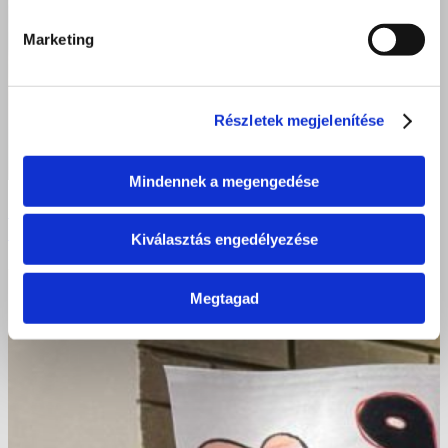
Marketing
Részletek megjelenítése
Mindennek a megengedése
Bemutatkozik iskolánk új tantárgya! Kisvárda,
Nyíregyháza 2024
Kiválasztás engedélyezése
Megtagad