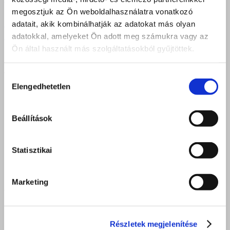
megosztjuk az Ön weboldalhasználatra vonatkozó
adatait, akik kombinálhatják az adatokat más olyan
Previous
1
…
209
210
211
212
213
214
215
…
217
adatokkal, amelyeket Ön adott meg számukra vagy az
Következő
Ön által használt más szolgáltatásokból gyűjtöttek.
DEBRECEN
Hozzájárulás
Elengedhetetlen
kiválasztása
4025 Debrecen, Postakert u. 2.
4034 Debrecen, Faraktár u. 107.
Beállítások
iroda.debrecen@felveteliiroda.hu
+36 52 212 355
Statisztikai
Nyitva: hétfő - péntek 8:00 - 16:30
Marketing
NYÍREGYHÁZA
4400 Nyíregyháza, Móricz Zsigmond u. 24.
Részletek megjelenítése
iroda.nyiregyhaza@felveteliiroda.hu