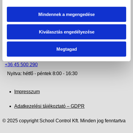
+36 42 506 972
Mindennek a megengedése
Nyitva: hétfő - csütörtök 8:00 - 16:30
KISVÁRDA
Kiválasztás engedélyezése
4600 Kisvárda, Szent László u. 38.
Megtagad
iroda.kisvarda@felveteliiroda.hu
+36 45 500 290
Nyitva: hétfő - péntek 8:00 - 16:30
Impresszum
Adatkezelési tájékoztató – GDPR
© 2025 copyright School Control Kft. Minden jog fenntartva