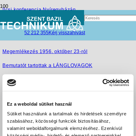
Ilcsi konferencia Nyíregyházán
Fodrász Tanfolyam
52 212 355
Kérj visszahívást
Nyelvi projekt-túra a Föld körül
Megemlékezés 1956. október 23-ról
Bemutatót tartottak a LÁNGLOVAGOK
„MORGANA”
Megújult a nyíregyházi tagiskola
Ez a weboldal sütiket használ
Tantestületi értekezlet a Telegdiben
Sütiket használunk a tartalmak és hirdetések személyre
szabásához, közösségi funkciók biztosításához,
Tanulj velünk Kozmetikusnak !
valamint weboldalforgalmunk elemzéséhez. Ezenkívül
közösségi média-, hirdető- és elemező partnereinkkel
Felzárkóztató képzés a Felnőttek Középiskolájában