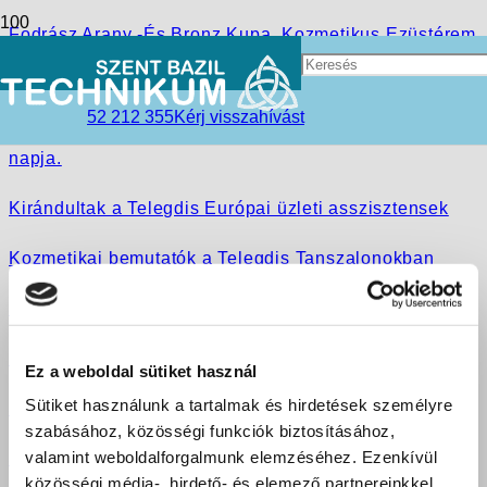
Fodrász Arany -És Bronz Kupa, Kozmetikus Ezüstérem
OKJ-s Bizonyítvány "márciusban" a Telegdiben!
52 212 355
Kérj visszahívást
Március 15-e, az 1848-49-es forradalom kezdetének
napja.
Kirándultak a Telegdis Európai üzleti asszisztensek
Kozmetikai bemutatók a Telegdis Tanszalonokban
Szabolcs-kupa 2006
Farsangi mulatságok Debrecenben
Ez a weboldal sütiket használ
Sütiket használunk a tartalmak és hirdetések személyre
Sulinap a Telegdiben Nyíregyházán
szabásához, közösségi funkciók biztosításához,
valamint weboldalforgalmunk elemzéséhez. Ezenkívül
Szép kezdeményezés Nyíregyházán
közösségi média-, hirdető- és elemező partnereinkkel