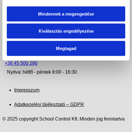
+36 42 506 972
Nyitva: hétfő - csütörtök 8:00 - 16:30
Mindennek a megengedése
KISVÁRDA
Kiválasztás engedélyezése
4600 Kisvárda, Szent László u. 38.
Megtagad
iroda.kisvarda@felveteliiroda.hu
+36 45 500 290
Nyitva: hétfő - péntek 8:00 - 16:30
Impresszum
Adatkezelési tájékoztató – GDPR
© 2025 copyright School Control Kft. Minden jog fenntartva