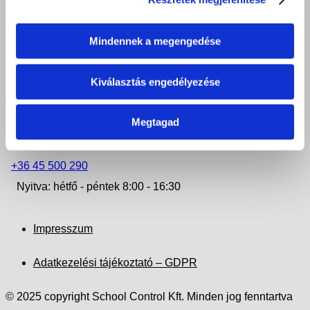
iroda.nyiregyhaza@felveteliiroda.hu
+36 42 506 972
Mindennek a megengedése
Nyitva: hétfő - csütörtök 8:00 - 16:30
Kiválasztás engedélyezése
KISVÁRDA
Megtagad
4600 Kisvárda, Szent László u. 38.
iroda.kisvarda@felveteliiroda.hu
+36 45 500 290
Nyitva: hétfő - péntek 8:00 - 16:30
Impresszum
Adatkezelési tájékoztató – GDPR
© 2025 copyright School Control Kft. Minden jog fenntartva