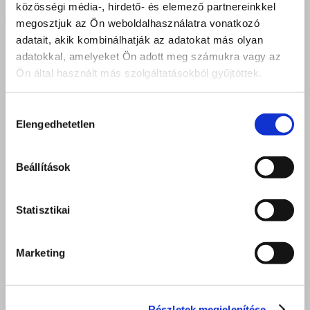
közösségi média-, hirdető- és elemező partnereinkkel
A Schwarckopf szalontréning és évközi vizsga
megosztjuk az Ön weboldalhasználatra vonatkozó
adatait, akik kombinálhatják az adatokat más olyan
Previous
1
…
208
209
210
211
212
213
214
…
217
adatokkal, amelyeket Ön adott meg számukra vagy az
Következő
Ön által használt más szolgáltatásokból gyűjtöttek.
DEBRECEN
Hozzájárulás
Elengedhetetlen
kiválasztása
4025 Debrecen, Postakert u. 2.
4034 Debrecen, Faraktár u. 107.
Beállítások
iroda.debrecen@felveteliiroda.hu
+36 52 212 355
Statisztikai
Nyitva: hétfő - péntek 8:00 - 16:30
Marketing
NYÍREGYHÁZA
4400 Nyíregyháza, Móricz Zsigmond u. 24.
Részletek megjelenítése