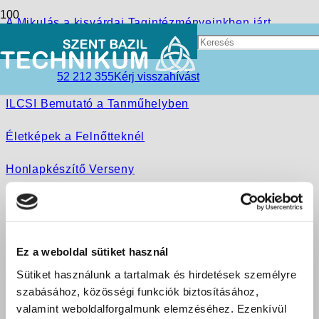
A Mikulás a kisvárdai Tagintézményeinkben járt
„ILCSI” LABORLÁTOGATÁS Kerényi Zsuzsa tanuló
szemével
52 212 355
Kérj visszahívást
ILCSI Bemutató a Tanműhelyben
Életképek a Felnőtteknél
Honlapkészítő Verseny
Fogyasztói elemzés a TESCO-ban
Látogatás Ilcsi Néni Labóratóriumában
Ez a weboldal sütiket használ
Egy sminkes hétvége a „Telegdiben”
Sütiket használunk a tartalmak és hirdetések személyre
szabásához, közösségi funkciók biztosításához,
Szemelvény egy marketing óráról
valamint weboldalforgalmunk elemzéséhez. Ezenkívül