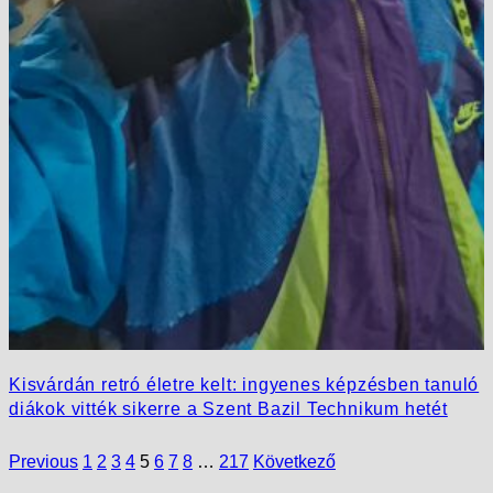
Kisvárdán retró életre kelt: ingyenes képzésben tanuló
diákok vitték sikerre a Szent Bazil Technikum hetét
Previous
1
2
3
4
5
6
7
8
…
217
Következő