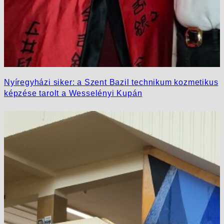
Nyíregyházi siker: a Szent Bazil technikum kozmetikus
képzése tarolt a Wesselényi Kupán