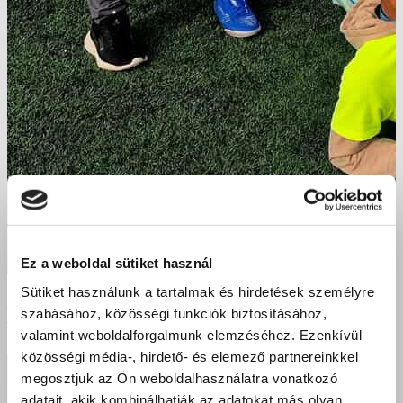
Ez a weboldal sütiket használ
Sütiket használunk a tartalmak és hirdetések személyre
Bronzérem és példaértékű küzdelem – debreceni
szabásához, közösségi funkciók biztosításához,
diákok a FairPlay Focikupán
valamint weboldalforgalmunk elemzéséhez. Ezenkívül
közösségi média-, hirdető- és elemező partnereinkkel
megosztjuk az Ön weboldalhasználatra vonatkozó
adatait, akik kombinálhatják az adatokat más olyan