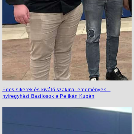
Édes sikerek és kiváló szakmai eredmények –
nyíregyházi Bazilosok a Pelikán Kupán