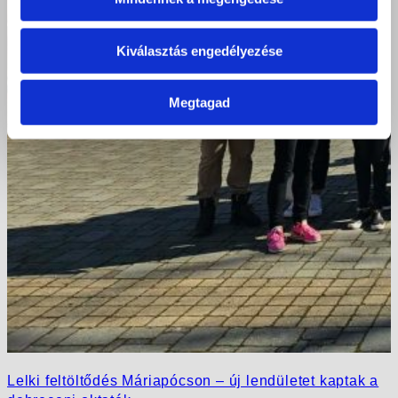
Kiválasztás engedélyezése
Megtagad
Lelki feltöltődés Máriapócson – új lendületet kaptak a