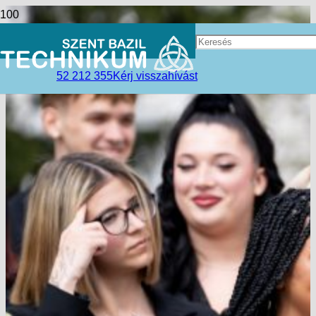
52 212 355
Kérj visszahívást