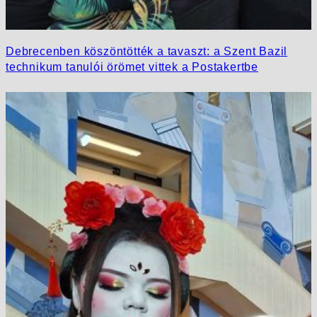
Debrecenben köszöntötték a tavaszt: a Szent Bazil
technikum tanulói örömet vittek a Postakertbe