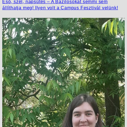
Eső, szél, napsütés – A Bazilosokat semmi sem
állíthatja meg! Ilyen volt a Campus Fesztivál velünk!