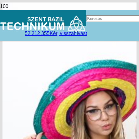
52 212 355
Kérj visszahívást