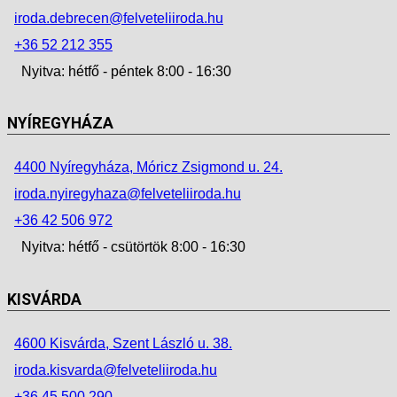
iroda.debrecen@felveteliiroda.hu
+36 52 212 355
Nyitva: hétfő - péntek 8:00 - 16:30
NYÍREGYHÁZA
4400 Nyíregyháza, Móricz Zsigmond u. 24.
iroda.nyiregyhaza@felveteliiroda.hu
+36 42 506 972
Nyitva: hétfő - csütörtök 8:00 - 16:30
KISVÁRDA
4600 Kisvárda, Szent László u. 38.
iroda.kisvarda@felveteliiroda.hu
+36 45 500 290