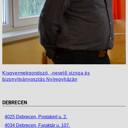
Kisgyermekgondozó, -nevelő vizsga és
bizonyítványosztás Nyíregyházán
DEBRECEN
4025 Debrecen, Postakert u. 2.
4034 Debrecen, Faraktár u. 107.