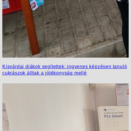
Kisvárdai diákok segítettek: ingyenes képzésen tanuló
cukrászok álltak a jótékonyság mellé