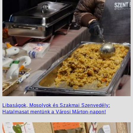
Libaságok, Mosolyok és Szakmai Szenvedély:
Hatalmasat mentünk a Városi Márton-napon!