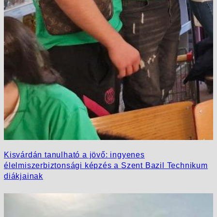
Kisvárdán tanulható a jövő: ingyenes
élelmiszerbiztonsági képzés a Szent Bazil Technikum
diákjainak