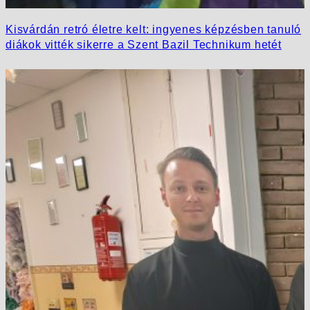
Kisvárdán retró életre kelt: ingyenes képzésben tanuló
diákok vitték sikerre a Szent Bazil Technikum hetét