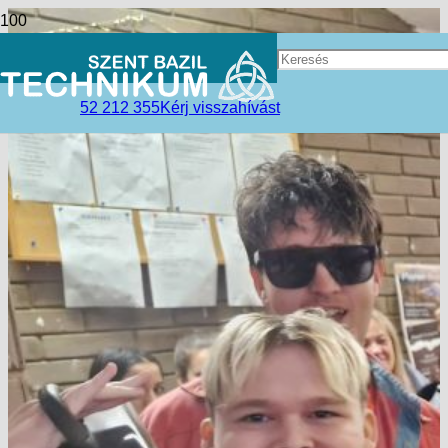
52 212 355
Kérj visszahívást