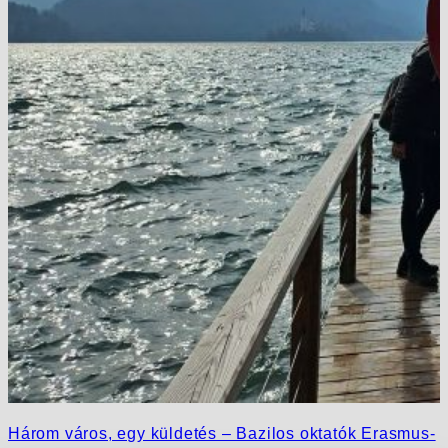
Három város, egy küldetés – Bazilos oktatók Erasmus-