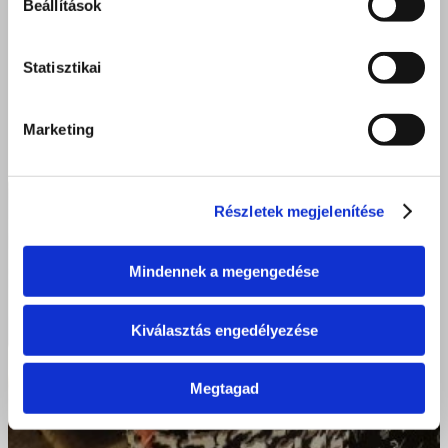
Beállítások
Statisztikai
Marketing
Részletek megjelenítése
Mindennek a megengedése
Kiválasztás engedélyezése
Megtagad