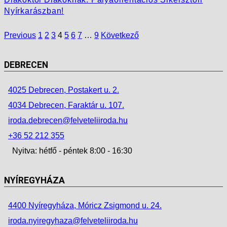
Nyírkarászban!
Previous
1
2
3
4
5
6
7
…
9
Következő
DEBRECEN
4025 Debrecen, Postakert u. 2.
4034 Debrecen, Faraktár u. 107.
iroda.debrecen@felveteliiroda.hu
+36 52 212 355
Nyitva: hétfő - péntek 8:00 - 16:30
NYÍREGYHÁZA
4400 Nyíregyháza, Móricz Zsigmond u. 24.
iroda.nyiregyhaza@felveteliiroda.hu