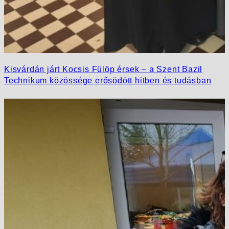
Kisvárdán járt Kocsis Fülöp érsek – a Szent Bazil
Technikum közössége erősödött hitben és tudásban