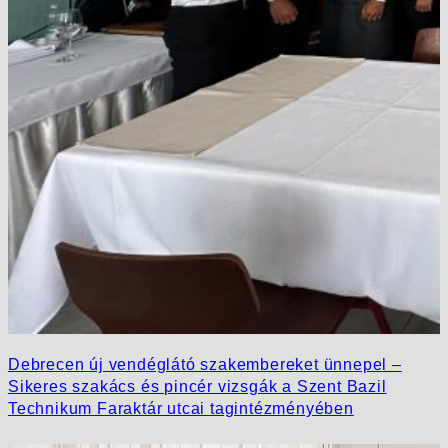
Debrecen új vendéglátó szakembereket ünnepel –
Sikeres szakács és pincér vizsgák a Szent Bazil
Technikum Faraktár utcai tagintézményében