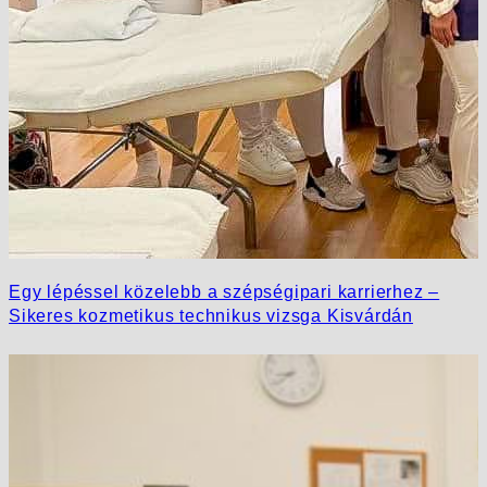
Egy lépéssel közelebb a szépségipari karrierhez –
Sikeres kozmetikus technikus vizsga Kisvárdán