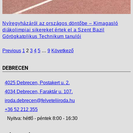
Nyíregyházáról az országos döntőbe – Kimagasló
diákolimpiai sikereket értek el a Szent Bazil
Görögkatolikus Technikum tanulói
Previous
1
2
3
4
5
…
9
Következő
DEBRECEN
4025 Debrecen, Postakert u. 2.
4034 Debrecen, Faraktár u. 107.
iroda.debrecen@felveteliiroda.hu
+36 52 212 355
Nyitva: hétfő - péntek 8:00 - 16:30