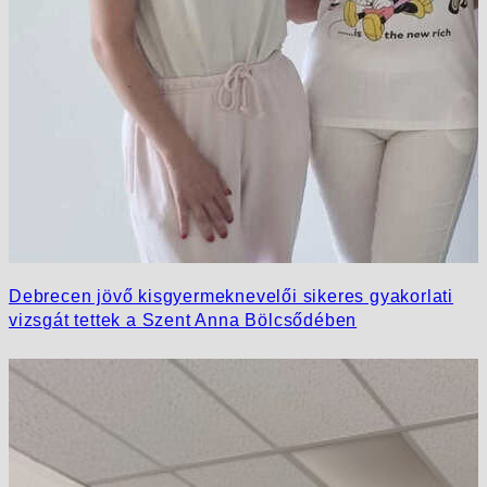
Debrecen jövő kisgyermeknevelői sikeres gyakorlati
vizsgát tettek a Szent Anna Bölcsődében