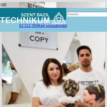
52 212 355
Kérj visszahívást