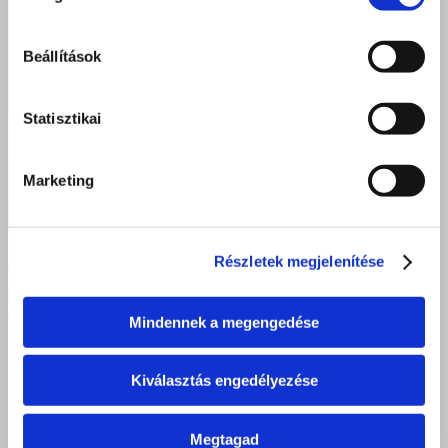
Beállítások
Statisztikai
Marketing
Édes sikerek Nyíregyházán – Látványos cukrász
Részletek megjelenítése
remekművek születtek a Szent Bazil szakmai
vizsgáján
Mindennek a megengedése
Kiválasztás engedélyezése
Megtagad