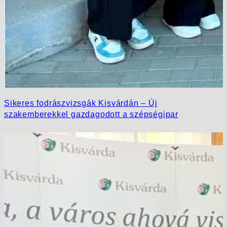
Sikeres fodrászvizsgák Kisvárdán – Új
szakemberekkel gazdagodott a szépségipar