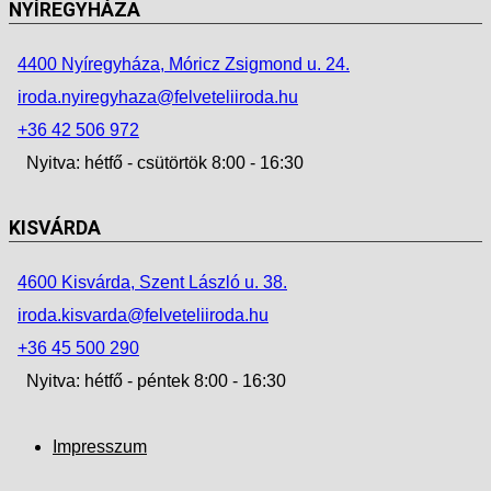
NYÍREGYHÁZA
4400 Nyíregyháza, Móricz Zsigmond u. 24.
iroda.nyiregyhaza@felveteliiroda.hu
+36 42 506 972
Nyitva: hétfő - csütörtök 8:00 - 16:30
KISVÁRDA
4600 Kisvárda, Szent László u. 38.
iroda.kisvarda@felveteliiroda.hu
+36 45 500 290
Nyitva: hétfő - péntek 8:00 - 16:30
Impresszum