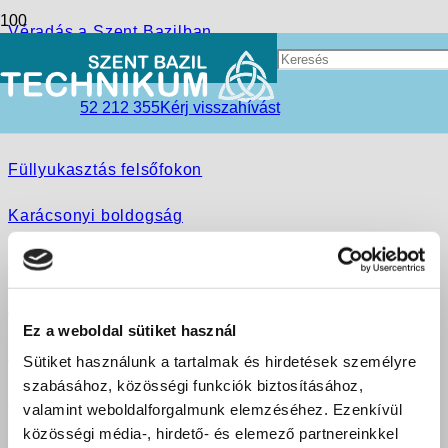
Véradás a Szent Bazilban
Főpróba
52 212 355
Kérj visszahívást
Make-up Studio bemutató
Füllyukasztás felsőfokon
Karácsonyi boldogság
Egy mesés eredmény
Adni jó, adni öröm!
Ez a weboldal sütiket használ
Keresd az újságárusoknál!
Sütiket használunk a tartalmak és hirdetések személyre
szabásához, közösségi funkciók biztosításához,
Meghitt ünneplés a Vám szakos osztályban Kisvárdán
valamint weboldalforgalmunk elemzéséhez. Ezenkívül
közösségi média-, hirdető- és elemező partnereinkkel
Mikulásolás Kisvárdán