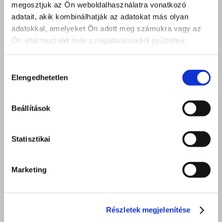
megosztjuk az Ön weboldalhasználatra vonatkozó
adatait, akik kombinálhatják az adatokat más olyan
Previous
1
…
34
35
36
37
38
39
40
41
Következő
adatokkal, amelyeket Ön adott meg számukra vagy az
Ön által használt más szolgáltatásokból gyűjtöttek.
DEBRECEN
Hozzájárulás
4025 Debrecen, Postakert u. 2.
Elengedhetetlen
kiválasztása
4034 Debrecen, Faraktár u. 107.
iroda.debrecen@felveteliiroda.hu
Beállítások
+36 52 212 355
Nyitva: hétfő - péntek 8:00 - 16:30
Statisztikai
NYÍREGYHÁZA
Marketing
4400 Nyíregyháza, Móricz Zsigmond u. 24.
iroda.nyiregyhaza@felveteliiroda.hu
Részletek megjelenítése
+36 42 506 972