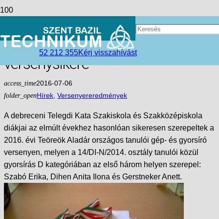
A debreceni irodai asszisztensek
országos és nemzetközi
52 212 355
Kérj visszahívást
versenysikere
access_time
2016-07-06
folder_open
Hírek
,
Versenyereredmények
A debreceni Telegdi Kata Szakiskola és Szakközépiskola
diákjai az elmúlt évekhez hasonlóan sikeresen szerepeltek a
2016. évi Teöreök Aladár országos tanulói gép- és gyorsíró
versenyen, melyen a 14/DI-N/2014. osztály tanulói közül
gyorsírás D kategóriában az első három helyen szerepel:
Szabó Erika, Dihen Anita Ilona és Gerstneker Anett.