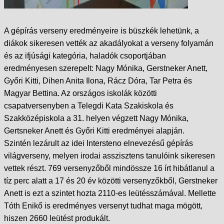
A gépírás verseny eredményeire is büszkék lehetünk, a
diákok sikeresen vették az akadályokat a verseny folyamán
és az ifjúsági kategória, haladók csoportjában
eredményesen szerepelt: Nagy Mónika, Gerstneker Anett,
Győri Kitti, Dihen Anita Ilona, Rácz Dóra, Tar Petra és
Magyar Bettina. Az országos iskolák közötti
csapatversenyben a Telegdi Kata Szakiskola és
Szakközépiskola a 31. helyen végzett Nagy Mónika,
Gertsneker Anett és Győri Kitti eredményei alapján.
Szintén lezárult az idei Intersteno elnevezésű gépírás
világverseny, melyen irodai asszisztens tanulóink sikeresen
vettek részt. 769 versenyzőből mindössze 16 írt hibátlanul a
tíz perc alatt a 17 és 20 év közötti versenyzőkből, Gerstneker
Anett is ezt a szintet hozta 2110-es leütésszámával. Mellette
Tóth Enikő is eredményes versenyt tudhat maga mögött,
hiszen 2660 leütést produkált.