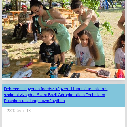
Debreceni ingyenes fodrász képzés: 11 tanuló tett sikeres
szakmai vizsgát a Szent Bazil Görögkatolikus Technikum
Postakert utcai tagintézményében
2026 június 18.