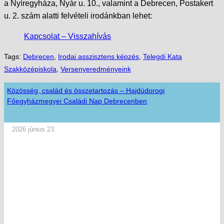
a Nyíregyháza, Nyár u. 10., valamint a Debrecen, Postakert
u. 2. szám alatti felvételi irodánkban lehet:
Kapcsolat – Visszahívás
Tags:
Debrecen
,
Irodai asszisztens képzés
,
Telegdi Kata
Szakközépiskola
,
Versenyeredményeink
Közösség, család és összetartozás – Hajdúdorogi
Főegyházmegyei Családi Nap Debrecenben
2026 június 23.