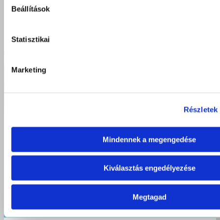
Beállítások
Statisztikai
Marketing
Részletek
Mindennek a megengedése
Kiválasztás engedélyezése
Élményekkel és közösségi sikerekkel zárta a tanévet a debreceni
Megtagad
Postakert utcai tagintézmény