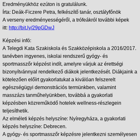
Eredményükhöz ezúton is gratulálunk.
Írta: Deák-Ficzere Petra, felkészítő tanár, osztályfőnök
A verseny eredményességéről, a trófeákról további képek
itt:
http://bit.ly/29pGDwJ
Képzési infó:
A Telegdi Kata Szakiskola és Szakközépiskola a 2016/2017.
tanévben ingyenes, iskolai rendszerű gyógy- és
sportmasszőr képzést indít, amelyre várjuk az érettségi
bizonyítvánnyal rendelkező diákok jelentkezését. Diákjaink a
kötelezően előírt gyakorlatukat a kiválóan felszerelt
egészségügyi demonstrációs termünkben, valamint
masszázs tanműhelyünkben, továbbá a gyakorlati
képzésben közreműködő hotelek wellness-részlegein
teljesíthetik.
Az elméleti képzés helyszíne: Nyíregyháza, a gyakorlati
képzés helyszíne: Debrecen.
A gyógy- és sportmasszőr képzésre jelentkezni személyesen