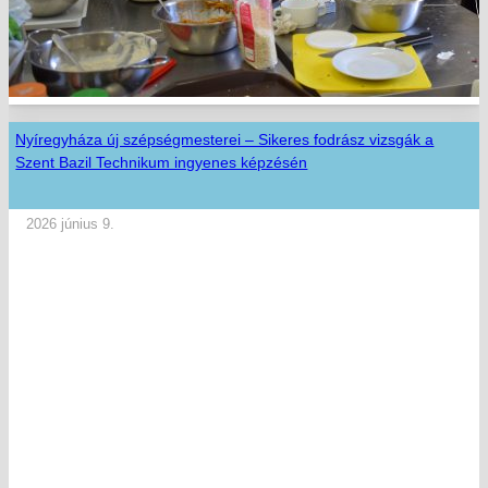
Nyíregyháza új szépségmesterei – Sikeres fodrász vizsgák a
Szent Bazil Technikum ingyenes képzésén
2026 június 9.