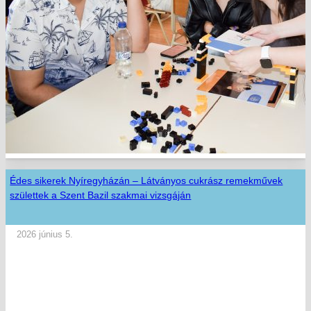
Édes sikerek Nyíregyházán – Látványos cukrász remekművek
születtek a Szent Bazil szakmai vizsgáján
2026 június 5.