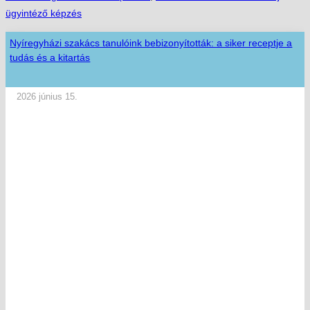
ügyintéző képzés
Nyíregyházi szakács tanulóink bebizonyították: a siker receptje a
tudás és a kitartás
2026 június 15.