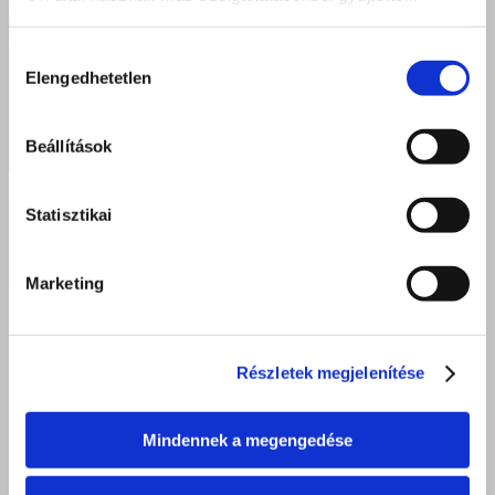
Hozzájárulás
Elengedhetetlen
kiválasztása
Beállítások
Statisztikai
LEGO-val épített jövő – Különleges pályaorientációs program a
Szent Bazil Technikum Nyíregyházi Tagintézményében
Marketing
2026 június 9.
Részletek megjelenítése
Mindennek a megengedése