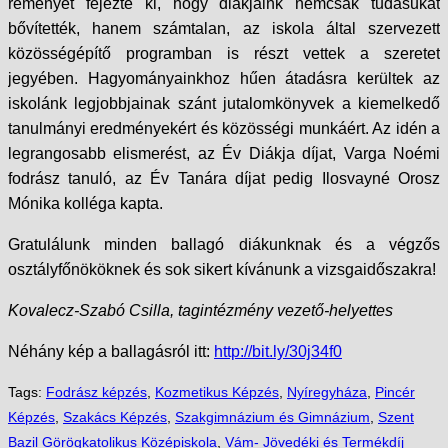
reményét fejezte ki, hogy diákjaink nemcsak tudásukat
bővítették, hanem számtalan, az iskola által szervezett
közösségépítő programban is részt vettek a szeretet
jegyében. Hagyományainkhoz hűen átadásra kerültek az
iskolánk legjobbjainak szánt jutalomkönyvek a kiemelkedő
tanulmányi eredményekért és közösségi munkáért. Az idén a
legrangosabb elismerést, az Év Diákja díjat, Varga Noémi
fodrász tanuló, az Év Tanára díjat pedig Ilosvayné Orosz
Mónika kolléga kapta.
Gratulálunk minden ballagó diákunknak és a végzős
osztályfőnököknek és sok sikert kívánunk a vizsgaidőszakra!
Kovalecz-Szabó Csilla, tagintézmény vezető-helyettes
Néhány kép a ballagásról itt:
http://bit.ly/30j34f0
Tags:
Fodrász képzés
,
Kozmetikus Képzés
,
Nyíregyháza
,
Pincér
Képzés
,
Szakács Képzés
,
Szakgimnázium és Gimnázium
,
Szent
Bazil Görögkatolikus Középiskola
,
Vám- Jövedéki és Termékdíj