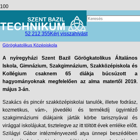
Tovább, tovább……
access_time
2019-05-16
52 212 355
Kérj visszahívást
folder_open
Hírek
,
Nyíregyházi Tagintézmény
,
Szent Bazil
Görögkatolikus Középiskola
A nyíregyházi Szent Bazil Görögkatolikus Általános
Iskola, Gimnázium, Szakgimnázium, Szakközépiskola és
Kollégium csaknem 65 diákja búcsúzott a
hagyományoknak megfelelően az alma matertől 2019.
május 3-án.
Szakács és pincér szakközépiskolai tanulók, illetve fodrász,
kozmetikus, vám-, jövedéki és termékdíj ügyintéző
szakgimnáziumi diákjaink járták körbe tarisznyával és
virággal iskolájukat, tisztelegve az itt töltött évek emléke előtt.
Szilágyi Gábor intézményvezető atya ünnepi beszédében