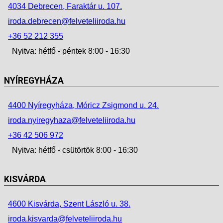
4034 Debrecen, Faraktár u. 107.
iroda.debrecen@felveteliiroda.hu
+36 52 212 355
Nyitva: hétfő - péntek 8:00 - 16:30
NYÍREGYHÁZA
4400 Nyíregyháza, Móricz Zsigmond u. 24.
iroda.nyiregyhaza@felveteliiroda.hu
+36 42 506 972
Nyitva: hétfő - csütörtök 8:00 - 16:30
KISVÁRDA
4600 Kisvárda, Szent László u. 38.
iroda.kisvarda@felveteliiroda.hu