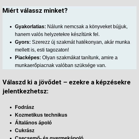
Miért válassz minket?
Gyakorlatias:
Nálunk nemcsak a könyveket bújjuk,
hanem valós helyzetekre készítünk fel.
Gyors:
Szerezz új szakmát hatékonyan, akár munka
mellett is, esti tagozaton!
Piacképes:
Olyan szakmákat tanítunk, amire a
munkaerőpiacnak valóban szüksége van.
Válaszd ki a jövődet – ezekre a képzésekre
jelentkezhetsz:
Fodrász
Kozmetikus technikus
Általános ápoló
Cukrász
Csecsemő- és gyermekápoló