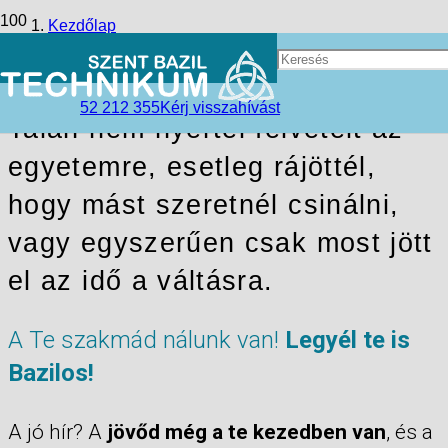
Kezdőlap
Tanulni vagy nem tanulni? Ez itt a kérdés
52 212 355
Kérj visszahívást
Talán nem nyertél felvételt az
egyetemre, esetleg rájöttél,
hogy mást szeretnél csinálni,
vagy egyszerűen csak most jött
el az idő a váltásra.
A Te szakmád nálunk van!
Legyél te is
Bazilos!
A jó hír? A
jövőd még a te kezedben van
, és a