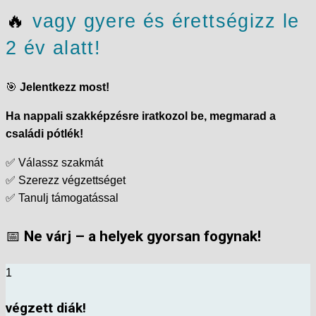
🔥
vagy gyere és érettségizz le
2 év alatt!
🎯
Jelentkezz most!
Ha nappali szakképzésre iratkozol be, megmarad a
családi pótlék!
✅ Válassz szakmát
✅ Szerezz végzettséget
✅ Tanulj támogatással
📅
Ne várj – a helyek gyorsan fogynak!
1
végzett diák!