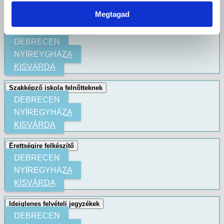
KISVÁRDA
Megtagad
Érettségire épülő képzések
DEBRECEN
NYÍREYGHÁZA
KISVÁRDA
Szakképző iskola felnőtteknek
DEBRECEN
NYÍREGYHÁZA
KISVÁRDA
Érettségire felkészítő
DEBRECEN
NYÍREGYHÁZA
KISVÁRDA
Ideiglenes felvételi jegyzékek
DEBRECEN