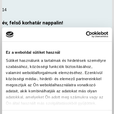
14
év, felső korhatár nappalin!
9999
Ez a weboldal sütiket használ
Tandíj: NINCS!
Sütiket használunk a tartalmak és hirdetések személyre
szabásához, közösségi funkciók biztosításához,
NAPPALI
valamint weboldalforgalmunk elemzéséhez. Ezenkívül
közösségi média-, hirdető- és elemező partnereinkkel
nappali tagozat fiataloknak
megosztjuk az Ön weboldalhasználatra vonatkozó
beiratkozás 25 éves korig
adatait, akik kombinálhatják az adatokat más olyan
adatokkal, amelyeket Ön adott meg számukra vagy az
Ön által használt más szolgáltatásokból gyűjtöttek.
FELNŐTKÉPZÉS