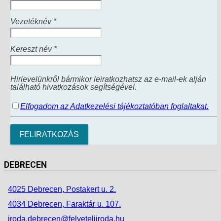
Vezetéknév *
Kereszt név *
Hirlevelünkről bármikor leiratkozhatsz az e-mail-ek alján
található hivatkozások segítségével.
Elfogadom az Adatkezelési tájékoztatóban foglaltakat.
DEBRECEN
4025 Debrecen, Postakert u. 2.
4034 Debrecen, Faraktár u. 107.
iroda.debrecen@felveteliiroda.hu