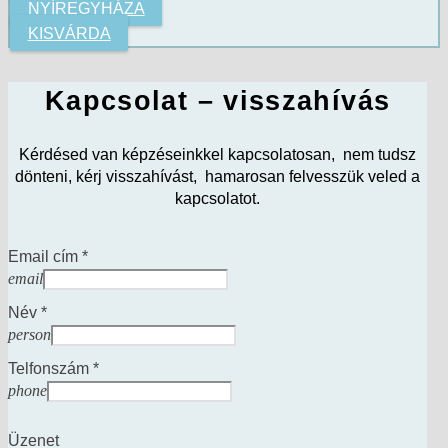
NYÍREGYHÁZA
KISVÁRDA
Kapcsolat – visszahívás
Kérdésed van képzéseinkkel kapcsolatosan, nem tudsz
dönteni, kérj visszahívást, hamarosan felvesszük veled a
kapcsolatot.
Email cím *
email
Név *
person
Telfonszám *
phone
Üzenet