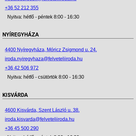
+36 52 212 355
Nyitva: hétfő - péntek 8:00 - 16:30
NYÍREGYHÁZA
4400 Nyíregyháza, Móricz Zsigmond u. 24.
iroda.nyiregyhaza@felveteliiroda.hu
+36 42 506 972
Nyitva: hétfő - csütörtök 8:00 - 16:30
KISVÁRDA
4600 Kisvárda, Szent László u. 38.
iroda.kisvarda@felveteliiroda.hu
+36 45 500 290