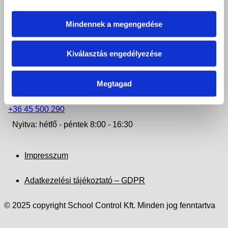
+36 42 506 972
Nyitva: hétfő - csütörtök 8:00 - 16:30
Mindennek a megengedése
KISVÁRDA
Kiválasztás engedélyezése
4600 Kisvárda, Szent László u. 38.
Megtagad
iroda.kisvarda@felveteliiroda.hu
+36 45 500 290
Nyitva: hétfő - péntek 8:00 - 16:30
Impresszum
Adatkezelési tájékoztató – GDPR
© 2025 copyright School Control Kft. Minden jog fenntartva