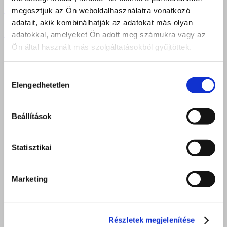
Egy nap a karrierért
megosztjuk az Ön weboldalhasználatra vonatkozó
adatait, akik kombinálhatják az adatokat más olyan
Previous
1
2
3
4
5
6
Következő
adatokkal, amelyeket Ön adott meg számukra vagy az
Ön által használt más szolgáltatásokból gyűjtöttek.
DEBRECEN
Hozzájárulás
Elengedhetetlen
kiválasztása
4025 Debrecen, Postakert u. 2.
4034 Debrecen, Faraktár u. 107.
Beállítások
iroda.debrecen@felveteliiroda.hu
+36 52 212 355
Statisztikai
Nyitva: hétfő - péntek 8:00 - 16:30
Marketing
NYÍREGYHÁZA
4400 Nyíregyháza, Móricz Zsigmond u. 24.
Részletek megjelenítése
iroda.nyiregyhaza@felveteliiroda.hu