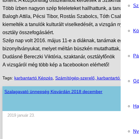
történt. A központilag összeállított kérdések a Szakmai követ
Sz
Több ízben nagyon szép feleleteket hallhattunk, a tanulók az
Balogh Attila, Pécsi Tibor, Rostás Szabolcs, Tóth Csaba okleve
kiemelték a tanulók kulturált viselkedését, a vizsgán nyújtott
Köz
osztály összefogásáért.
Szép nap volt 2016. május 11-e a diáknak, tanárnak egyaránt,
bizonyítványukat, melyet méltán büszkén mutathattak, hogy ig
Pá
Dudásné Bereczki Viktória, szaktanár, osztályfőnök
A vizsgáról még több kép a facebookon elérhető!
Tags:
karbantartó Képzés
,
Számítógép-szerelő, karbantartó Képzés
,
Gö
Szalagavató ünnepség Kisvárdán 2018 december
Ha
2019 január 23.
Ny