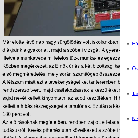
Már előtte lévő nap nagy sürgölődés volt iskolánkban. Mi, ta
Há
diákjaink a gyakorlati, majd a szóbeli vizsgát. A gyerekek id
illetve a munkavédelmi felelős tűz-, munka- és egészségvédelm
Közben megérkezett az Elnök úr és a két bizottsági tag is, maj
Ös
első megmérettetés, mely során számítógép összeszerelése, hi
A létszám miatt ezt a tevékenységet két tanteremben bonyolítot
rendszerszoftvert, majd csatlakoztassák a készüléket a helyi h
Tan
saját nevét kellett kinyomtatni az adott készüléken. Hibafelt
kellett a hibás részegységet a tanulónak. Ezután a készülék mi
180 perc volt.
Né
Az előírásoknak megfelelően, rendben zajlott e feladat megold
tudásukról. Kevés pihenés után következett a szóbeli vizsga. A