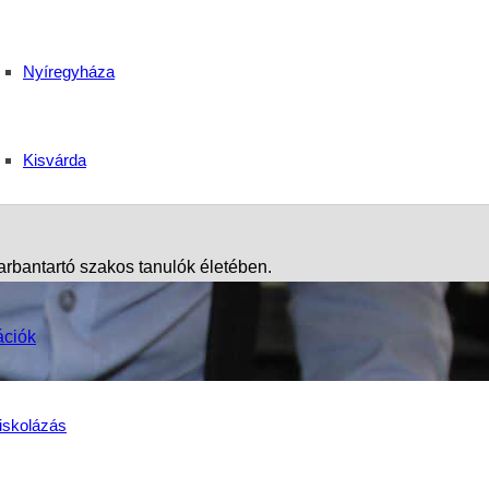
dai számítógép-szerelő,
Nyíregyháza
Kisvárda
arbantartó szakos tanulók életében.
ációk
iskolázás