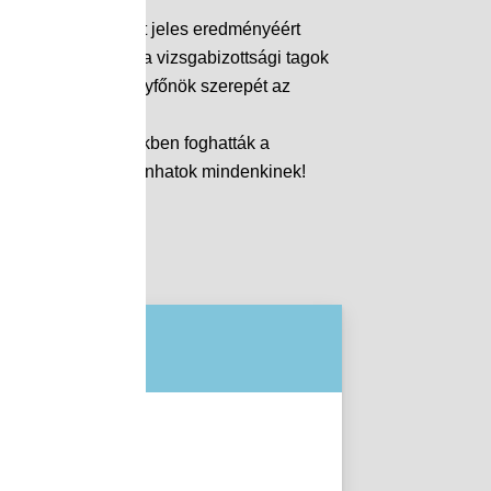
 a vizsgán nyújtott jeles eredményéért
 Elnök úr, illetve a vizsgabizottsági tagok
 munkáját, az osztályfőnök szerepét az
árult. Végre a kezükben foghatták a
 ilyen osztályt kívánhatok mindenkinek!