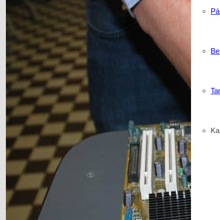
Pá
Be
Ta
Kar