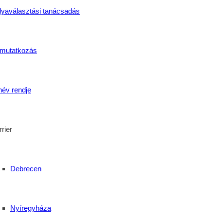
lyaválasztási tanácsadás
mutatkozás
név rendje
rier
Debrecen
Nyíregyháza