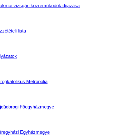
elmények fejezetben megadott témaköröket tartalmazta.
akmai vizsgán közreműködők díjazása
 esetleges kérdésekre is ügyesen válaszoltak. Ennek megfelelően
let kapott, a többiek jó eredménnyel zárták a napot. Zárásként az
 fegyelmezett magatartásukat, megköszönték a tanárok felkészítő
zétételi lista
 hiszen az első komplex számítógép-szerelő vizsgánk sikerrel z
en, ez az én bizonyítványom! Szaktanárként és osztályfőnökként
lyázatok
Telegdi Kata Szakközépiskola
rögkatolikus Metropólia
jdúdorogi Főegyházmegye
íregyházi Egyházmegye