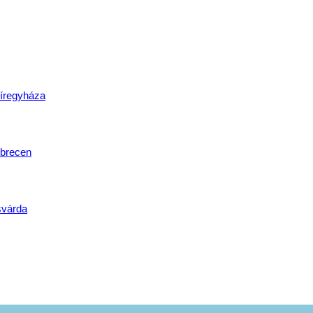
lat
íregyháza
brecen
svárda