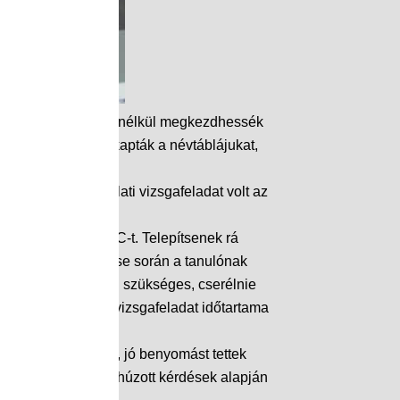
ggel 8 órára akadály nélkül megkezdhessék
 a jegyzőnőtől megkapták a névtáblájukat,
őszerep. A gyakorlati vizsgafeladat volt az
építsenek fel egy PC-t. Telepítsenek rá
tatót, mely tesztelése során a tanulónak
 a hibát, amennyiben szükséges, cserélnie
égzett műveletet. A vizsgafeladat időtartama
ztosan szerepeltek, jó benyomást tettek
kiadott tételsorból húzott kérdések alapján