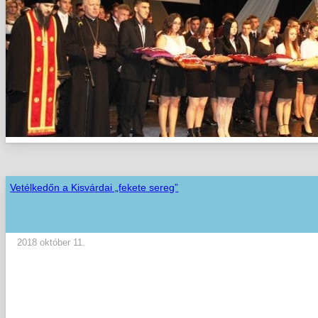
Vetélkedőn a Kisvárdai „fekete sereg”
2018 október 11.