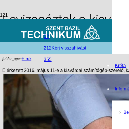
Levizsgáztak a kisvár
szakos tanulók
52
212
Kérj visszahívást
access_time
2016-06-06
folder_open
Hírek
355
Kréta
Elérkezett 2016. május 11-e a kisvárdai számítógép-szerelő, k
Inform
Be