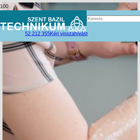
52 212 355
Kérj visszahívást