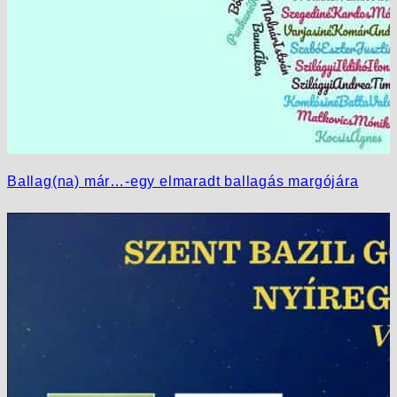
Ballag(na) már…-egy elmaradt ballagás margójára