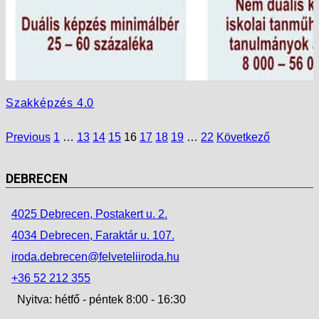
Szakképzés 4.0
Previous
1
…
13
14
15
16
17
18
19
…
22
Következő
DEBRECEN
4025 Debrecen, Postakert u. 2.
4034 Debrecen, Faraktár u. 107.
iroda.debrecen@felveteliiroda.hu
+36 52 212 355
Nyitva: hétfő - péntek 8:00 - 16:30