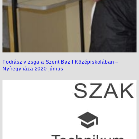
Fodrász vizsga a Szent Bazil Középiskolában –
Nyíregyháza 2020 június