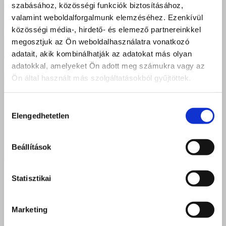
szabásához, közösségi funkciók biztosításához,
valamint weboldalforgalmunk elemzéséhez. Ezenkívül
közösségi média-, hirdető- és elemező partnereinkkel
megosztjuk az Ön weboldalhasználatra vonatkozó
adatait, akik kombinálhatják az adatokat más olyan
Az Iskolaválasztás nagy döntés!
adatokkal, amelyeket Ön adott meg számukra vagy az
Ön által használt más szolgáltatásokból gyűjtöttek.
Hozzájárulás
Elengedhetetlen
kiválasztása
Beállítások
Statisztikai
Marketing