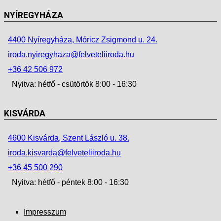
NYÍREGYHÁZA
4400 Nyíregyháza, Móricz Zsigmond u. 24.
iroda.nyiregyhaza@felveteliiroda.hu
+36 42 506 972
Nyitva: hétfő - csütörtök 8:00 - 16:30
KISVÁRDA
4600 Kisvárda, Szent László u. 38.
iroda.kisvarda@felveteliiroda.hu
+36 45 500 290
Nyitva: hétfő - péntek 8:00 - 16:30
Impresszum