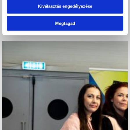
Kiválasztás engedélyezése
Megtagad
A kisvárdai Bazilosok ma történelmet írtak!