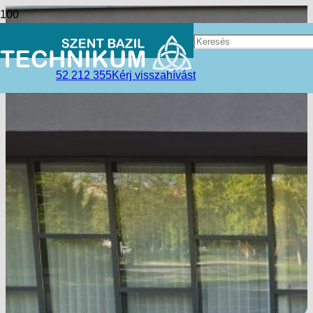
52 212 355
Kérj visszahívást