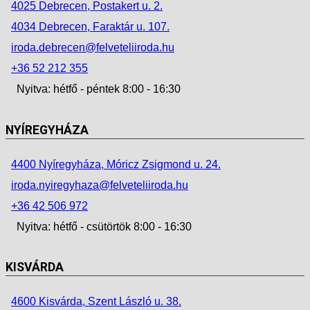
4025 Debrecen, Postakert u. 2.
4034 Debrecen, Faraktár u. 107.
iroda.debrecen@felveteliiroda.hu
+36 52 212 355
Nyitva: hétfő - péntek 8:00 - 16:30
NYÍREGYHÁZA
4400 Nyíregyháza, Móricz Zsigmond u. 24.
iroda.nyiregyhaza@felveteliiroda.hu
+36 42 506 972
Nyitva: hétfő - csütörtök 8:00 - 16:30
KISVÁRDA
4600 Kisvárda, Szent László u. 38.