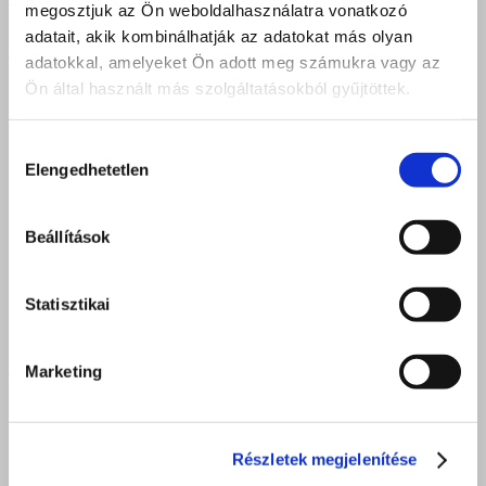
megosztjuk az Ön weboldalhasználatra vonatkozó
adatait, akik kombinálhatják az adatokat más olyan
Previous
1
…
20
21
22
23
24
Következő
adatokkal, amelyeket Ön adott meg számukra vagy az
Ön által használt más szolgáltatásokból gyűjtöttek.
DEBRECEN
Hozzájárulás
4025 Debrecen, Postakert u. 2.
Elengedhetetlen
kiválasztása
4034 Debrecen, Faraktár u. 107.
iroda.debrecen@felveteliiroda.hu
Beállítások
+36 52 212 355
Nyitva: hétfő - péntek 8:00 - 16:30
Statisztikai
NYÍREGYHÁZA
Marketing
4400 Nyíregyháza, Móricz Zsigmond u. 24.
iroda.nyiregyhaza@felveteliiroda.hu
Részletek megjelenítése
+36 42 506 972